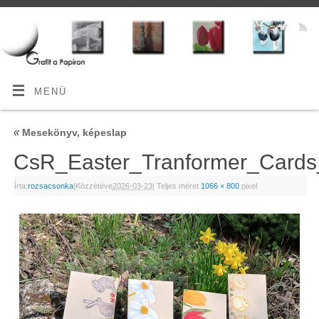
MENÜ
«
Mesekönyv, képeslap
CsR_Easter_Tranformer_Car
Írta:
rozsacsonka
|
Közzétéve
2026-03-23
|
Teljes méret
1066 × 800
pixel