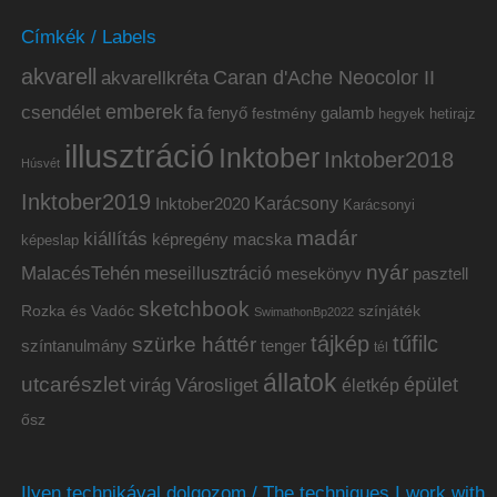
Címkék / Labels
akvarell
akvarellkréta
Caran d'Ache Neocolor II
emberek
csendélet
fa
fenyő
galamb
festmény
hetirajz
hegyek
illusztráció
Inktober
Inktober2018
Húsvét
Inktober2019
Inktober2020
Karácsony
Karácsonyi
madár
kiállítás
képregény
macska
képeslap
nyár
MalacésTehén
meseillusztráció
mesekönyv
pasztell
sketchbook
Rozka és Vadóc
színjáték
SwimathonBp2022
tájkép
tűfilc
szürke háttér
színtanulmány
tenger
tél
állatok
utcarészlet
épület
virág
Városliget
életkép
ősz
Ilyen technikával dolgozom / The techniques I work with