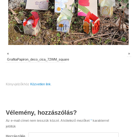
«
»
GrafitaPapiron_deco_cica_72WM_square
Könyvjelzőkhöz
Közvetlen link
.
Vélemény, hozzászólás?
Az e-mail címet nem tesszük közzé.
A kötelező mezőket
*
karakterrel
jelöltük
Hozzászólás