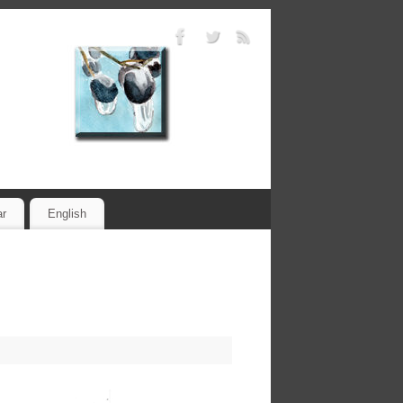
ar
English