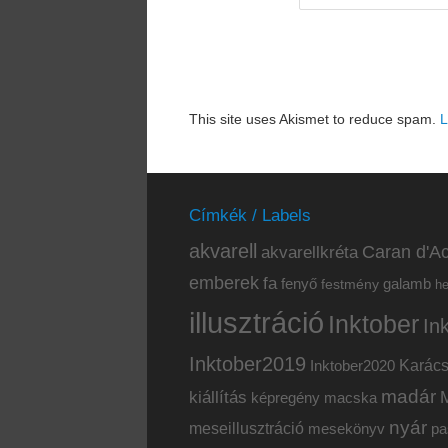
This site uses Akismet to reduce spam.
L
Címkék / Labels
akvarell
akvarellkréta
Caran d'Ac
emberek
fa
fenyő
galamb
festmény
h
illusztráció
Inktober
In
Inktober2019
Inktober2020
Karác
madár
kiállítás
képregény
macska
nyár
meseillusztráció
mesekönyv
pa