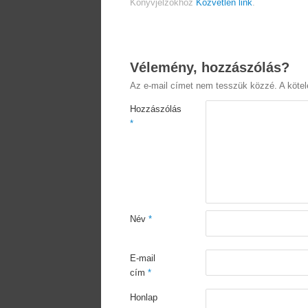
Könyvjelzőkhöz
Közvetlen link
.
Vélemény, hozzászólás?
Az e-mail címet nem tesszük közzé.
A köte
Hozzászólás
*
Név
*
E-mail
cím
*
Honlap