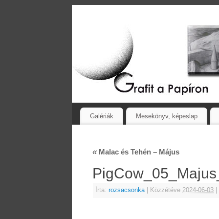
Galériák
Mesekönyv, képeslap
«
Malac és Tehén – Május
PigCow_05_Maju
Írta:
rozsacsonka
|
Közzétéve
2024-06-03
|