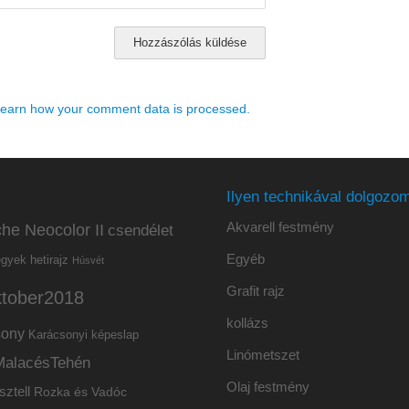
earn how your comment data is processed.
Ilyen technikával dolgozom
Akvarell festmény
he Neocolor II
csendélet
Egyéb
hetirajz
egyek
Húsvét
Grafit rajz
ktober2018
kollázs
sony
Karácsonyi képeslap
Linómetszet
MalacésTehén
Olaj festmény
sztell
Rozka és Vadóc