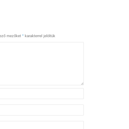
lező mezőket
*
karakterrel jelöltük