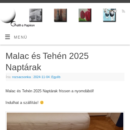
MENÜ
Malac és Tehén 2025
Naptárak
Írta:
rozsacsonka
|
2024-11-04
|
Egyéb
Malac és Tehén 2025 Naptárak frissen a nyomdából!
Indulhat a szállítás!