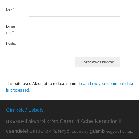
Név
*
E-mail
cím
*
Honlap
This site uses Akismet to reduce spam.
Learn how your comment data
is processed.
Címkék / Labels
akvarell
akvarellkréta
Caran d'Ache Neocolor II
emberek
csendélet
fa
fenyő
galamb
festmény
hetirajz
hegyek