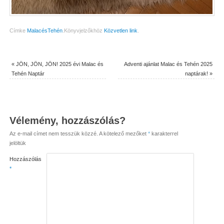
Címke
MalacésTehén
.
Könyvjelzőkhöz
Közvetlen link
.
«
JÖN, JÖN, JÖN! 2025 évi Malac és
Adventi ajánlat Malac és Tehén 2025
Tehén Naptár
naptárak!
»
Vélemény, hozzászólás?
Az e-mail címet nem tesszük közzé.
A kötelező mezőket
*
karakterrel
jelöltük
Hozzászólás
*