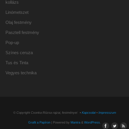
kollázs
Linómetszet
Olaj festmény
Pasztell festmény
Pop-up
Színes ceruza
Tus és Tinta
Vegyes technika
© Copyright Csonka Rózsa rajzai, festményei ▪
Kapcsolat
▪
Impresszum
Grafit a Papíron
| Powered by
Mantra
&
WordPress.