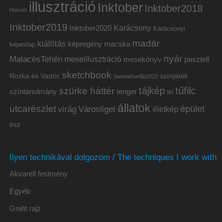
illusztráció
Inktober
Inktober2018
Húsvét
Inktober2019
Inktober2020
Karácsony
Karácsonyi
madár
kiállítás
képregény
macska
képeslap
nyár
MalacésTehén
meseillusztráció
mesekönyv
pasztell
sketchbook
Rozka és Vadóc
színjáték
SwimathonBp2022
tájkép
tűfilc
szürke háttér
színtanulmány
tenger
tél
állatok
utcarészlet
épület
virág
Városliget
életkép
ősz
Ilyen technikával dolgozom / The techniques I work with
Akvarell festmény
Egyéb
Grafit rajz