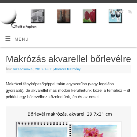
MENÜ
Makrózás akvarellel bőrlevélre
Írta:
rozsacsonka
|
2018-09-03
|
Akvarell festmény
Makrózni fényképezőgéppel talán egyszerűbb (vagy legalább
gyorsabb), de akvarellel más módon kerülhetünk közel a témához – itt
például egy bőrlevélhez közeledtünk, én és az ecset.
Bőrlevél makrózás, akvarell 29,7x21 cm