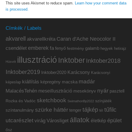
This site uses Akismet to reduce spam.
Learn how your comment data
is processed.
Címkék / Labels
akvarell
akvarellkréta
Caran d'Ache Neocolor II
emberek
csendélet
fa
fenyő
galamb
festmény
hetirajz
hegyek
illusztráció
Inktober
Inktober2018
Húsvét
Inktober2019
Inktober2020
Karácsony
Karácsonyi
madár
kiállítás
képregény
macska
képeslap
nyár
MalacésTehén
meseillusztráció
mesekönyv
pasztell
sketchbook
Rozka és Vadóc
színjáték
SwimathonBp2022
tájkép
tűfilc
szürke háttér
színtanulmány
tenger
tél
állatok
utcarészlet
épület
virág
Városliget
életkép
ősz