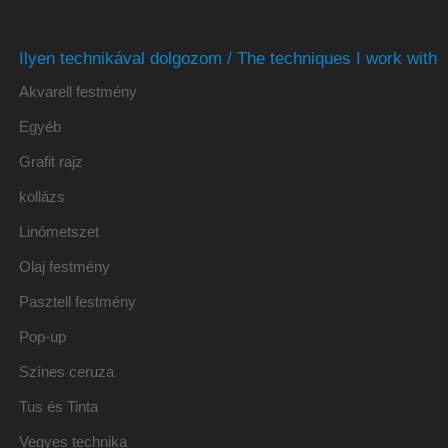
Ilyen technikával dolgozom / The techniques I work with
Akvarell festmény
Egyéb
Grafit rajz
kollázs
Linómetszet
Olaj festmény
Pasztell festmény
Pop-up
Színes ceruza
Tus és Tinta
Vegyes technika