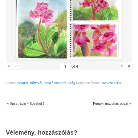
«
‹
›
»
of
4
Címke
akvarell
,
bőrlevél
,
makró ecsettel
,
virág
.
Könyvjelzőkhöz
Közvetlen link
.
«
Illusztráció – Sosehol 3.
Pénteki macskás poszt
»
Vélemény, hozzászólás?