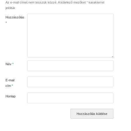
Az e-mail címet nem tesszük közzé.
A kötelező mezőket
*
karakterrel
jelöltük
Hozzászólás
*
Név
*
E-mail
cím
*
Honlap