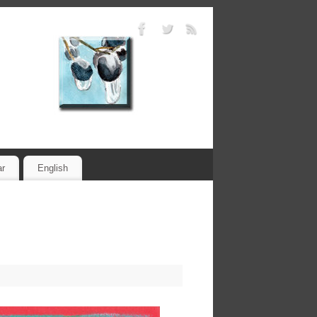
ar
English