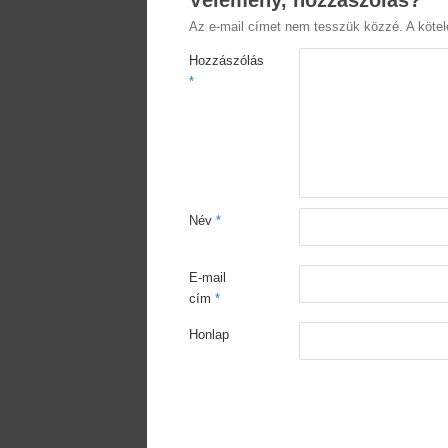
Vélemény, hozzászólás?
Az e-mail címet nem tesszük közzé.
A köte
Hozzászólás
*
Név
*
E-mail
cím
*
Honlap