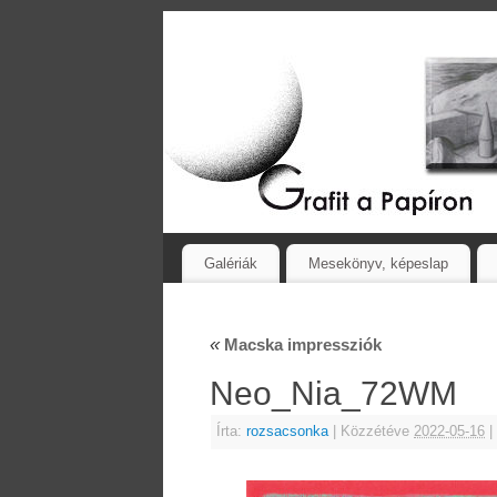
Galériák
Mesekönyv, képeslap
«
Macska impressziók
Neo_Nia_72WM
Írta:
rozsacsonka
|
Közzétéve
2022-05-16
|