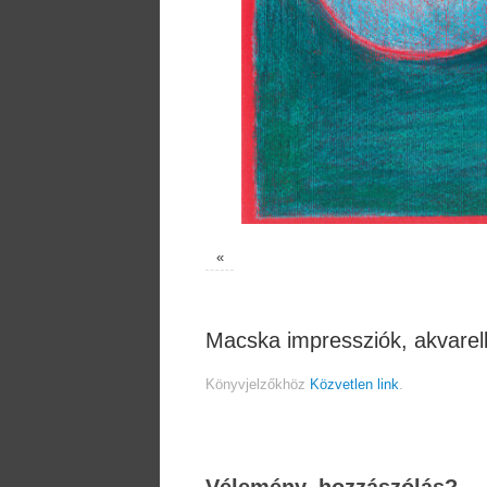
«
Macska impressziók, akvarel
Könyvjelzőkhöz
Közvetlen link
.