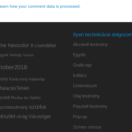
earn how your comment data is processed.
Ilyen technikával dolgozom
Akvarell festmény
he Neocolor II
csendélet
Egyéb
hetirajz
egyek
Húsvét
Grafit rajz
ktober2018
kollázs
sony
Karácsonyi képeslap
Linómetszet
MalacésTehén
Olaj festmény
sztell
Rozka és Vadóc
szürke
Pasztell festmény
színtanulmány
részlet
virág
Városliget
Pop-up
Színes ceruza