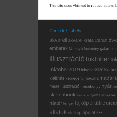
This site uses Akismet to reduce spam.
L
Címkék / Labels
akvarell
akvarellkréta
Caran d'Ac
emberek
fa
fenyő
galamb
festmény
h
illusztráció
Inktober
In
Inktober2019
Inktober2020
Karác
madár
kiállítás
képregény
macska
nyár
meseillusztráció
mesekönyv
pa
sketchbook
színjáték
SwimathonBp2022
tájkép
tűfilc
háttér
utca
tenger
tél
állatok
épület
életkép
ősz