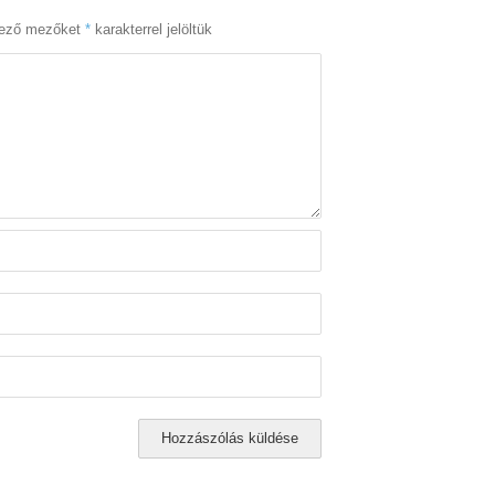
lező mezőket
*
karakterrel jelöltük