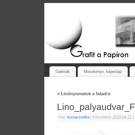
Galériák
Mesekönyv, képeslap
«
Linónyomatok a faladra
Lino_palyaudvar_
Írta:
rozsacsonka
|
Közzétéve
2020-04-22
|