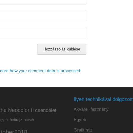
earn how your comment data is processed.
Ilyen technikával dolgozom
Akvarell festmény
he Neocolor II
csendélet
Egyéb
hetirajz
egyek
Húsvét
Grafit rajz
ktober2018