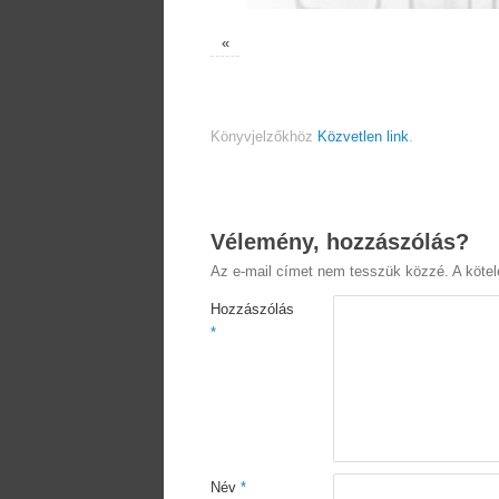
«
Könyvjelzőkhöz
Közvetlen link
.
Vélemény, hozzászólás?
Az e-mail címet nem tesszük közzé.
A köte
Hozzászólás
*
Név
*