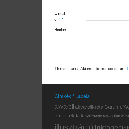
E-mail
cím
*
Honlap
This site uses Akismet to reduce spam.
L
Címkék / Labels
akvarell
akvarellkréta
Caran d'Ac
emberek
fa
fenyő
galamb
festmény
h
illusztráció
Inktober
In