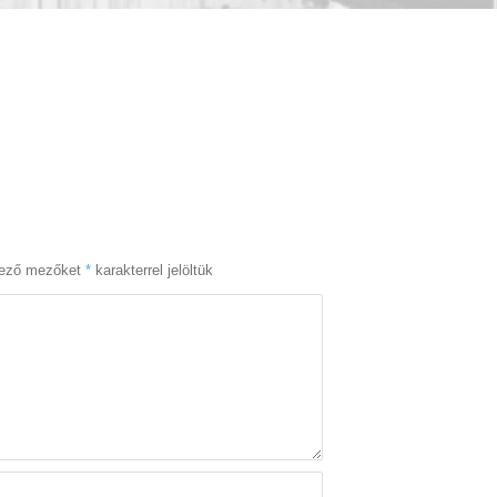
lező mezőket
*
karakterrel jelöltük