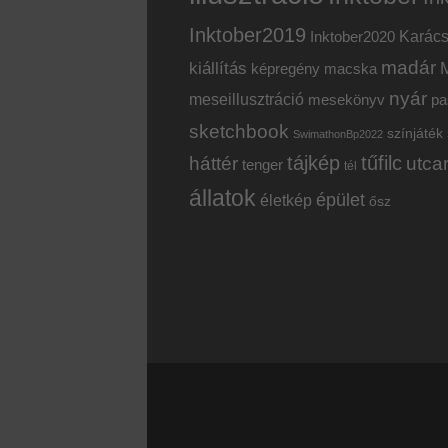
Inktober2019
Inktober2020
Karác
madár
kiállítás
képregény
macska
nyár
meseillusztráció
mesekönyv
pa
sketchbook
színjáték
SwimathonBp2022
tájkép
tűfilc
háttér
utca
tenger
tél
állatok
épület
életkép
ősz