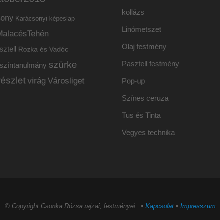
kollázs
sony
Karácsonyi képeslap
Linómetszet
MalacésTehén
Olaj festmény
sztell
Rozka és Vadóc
szürke
Pasztell festmény
színtanulmány
részlet
virág
Városliget
Pop-up
Színes ceruza
Tus és Tinta
Vegyes technika
© Copyright Csonka Rózsa rajzai, festményei ▪
Kapcsolat
▪
Impresszum