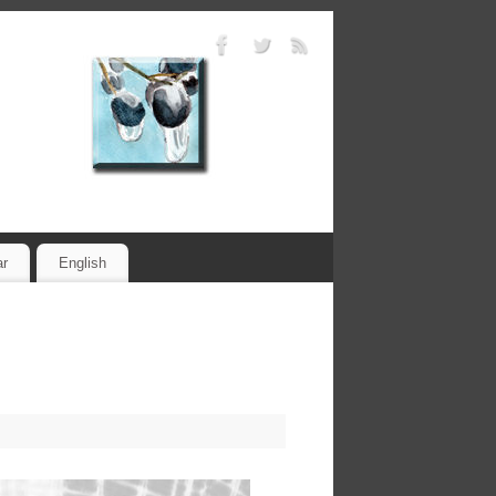
ar
English