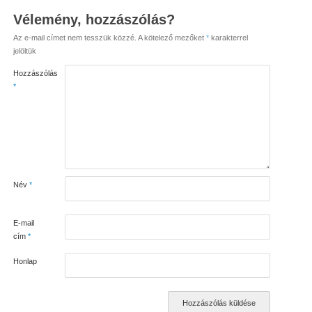
Vélemény, hozzászólás?
Az e-mail címet nem tesszük közzé.
A kötelező mezőket
*
karakterrel
jelöltük
Hozzászólás
*
Név
*
E-mail
cím
*
Honlap