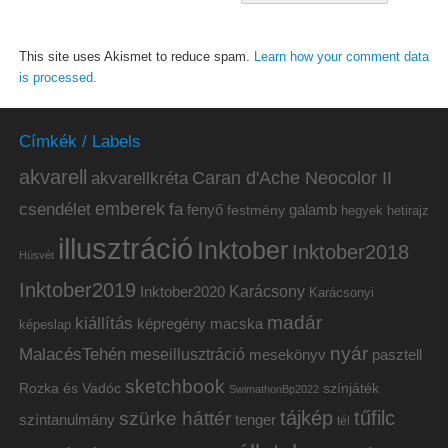
This site uses Akismet to reduce spam.
Learn how your comment data
is processed.
Címkék / Labels
akvarell
akvarellkréta
Caran d'Ache Neocolor II
emberek
csendélet
fa
fenyő
galamb
festmény
hetirajz
hegyek
illusztráció
Inktober
Inktober2018
Húsvét
Inktober2019
Inktober2020
Karácsony
Karácsonyi
madár
kiállítás
képregény
macska
képeslap
nyár
MalacésTehén
meseillusztráció
mesekönyv
pasztell
sketchbook
Rozka és Vadóc
színjáték
SwimathonBp2022
tájkép
tűfilc
szürke háttér
színtanulmány
tenger
tél