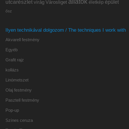
állatok
utcarészlet
épület
virág
Városliget
életkép
ősz
Ilyen technikával dolgozom / The techniques I work with
Akvarell festmény
Egyéb
Grafit rajz
kollázs
Linómetszet
Olaj festmény
Pasztell festmény
Pop-up
Színes ceruza