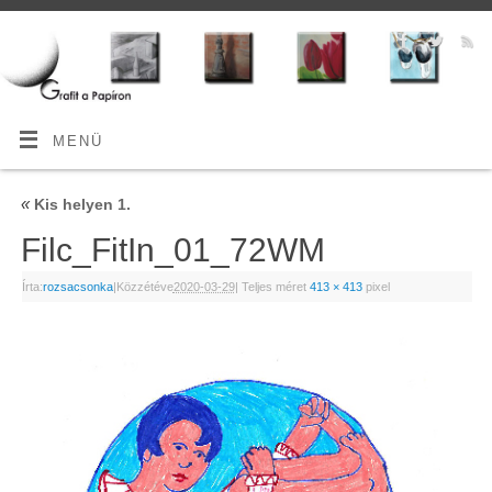
MENÜ
«
Kis helyen 1.
Filc_FitIn_01_72WM
Írta:
rozsacsonka
|
Közzétéve
2020-03-29
|
Teljes méret
413 × 413
pixel