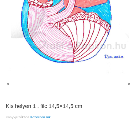
«
»
Kis helyen 1 , filc 14,5×14,5 cm
Könyvjelzőkhöz
Közvetlen link
.