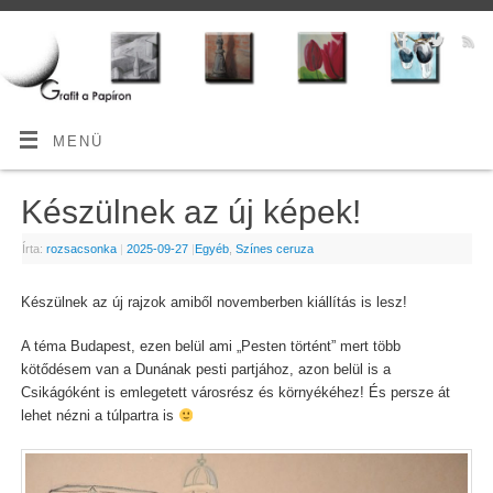
MENÜ
Készülnek az új képek!
Írta:
rozsacsonka
|
2025-09-27
|
Egyéb
,
Színes ceruza
Készülnek az új rajzok amiből novemberben kiállítás is lesz!
A téma Budapest, ezen belül ami „Pesten történt” mert több
kötődésem van a Dunának pesti partjához, azon belül is a
Csikágóként is emlegetett városrész és környékéhez! És persze át
lehet nézni a túlpartra is