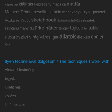
madár
kiállítás
képregény
macska
képeslap
nyár
MalacésTehén
meseillusztráció
mesekönyv
pasztell
sketchbook
Rozka és Vadóc
színjáték
SwimathonBp2022
tájkép
tűfilc
szürke háttér
színtanulmány
tenger
tél
állatok
utcarészlet
épület
virág
Városliget
életkép
ősz
Ilyen technikával dolgozom / The techniques I work with
Akvarell festmény
Egyéb
Grafit rajz
kollázs
Linómetszet