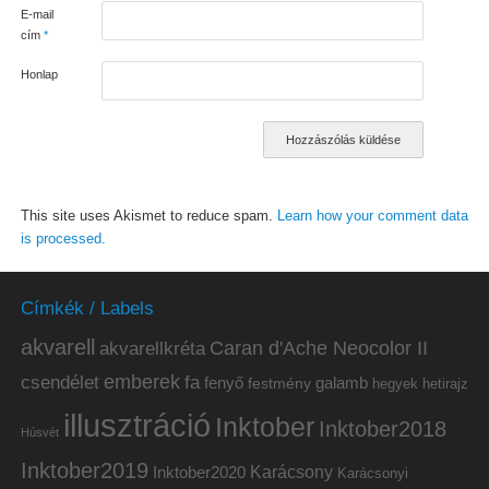
E-mail
cím
*
Honlap
This site uses Akismet to reduce spam.
Learn how your comment data
is processed.
Címkék / Labels
akvarell
akvarellkréta
Caran d'Ache Neocolor II
emberek
csendélet
fa
fenyő
galamb
festmény
hetirajz
hegyek
illusztráció
Inktober
Inktober2018
Húsvét
Inktober2019
Inktober2020
Karácsony
Karácsonyi