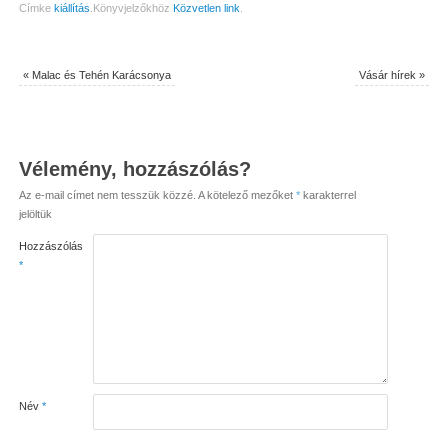
Címke
kiállítás
.
Könyvjelzőkhöz
Közvetlen link
.
«
Malac és Tehén Karácsonya
Vásár hírek
»
Vélemény, hozzászólás?
Az e-mail címet nem tesszük közzé.
A kötelező mezőket
*
karakterrel
jelöltük
Hozzászólás
*
Név
*