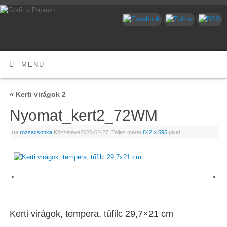
MENÜ
«
Kerti virágok 2
Nyomat_kert2_72WM
Írta:
rozsacsonka
|
Közzétéve
2020-02-27
|
Teljes méret
842 × 595
pixel
«
»
Kerti virágok, tempera, tűfilc 29,7×21 cm