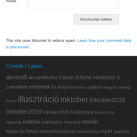
Honlap
This site uses Akismet to reduce spam.
Learn how your comment data
is processed.
Címkék / Labels
akvarell
akvarellkréta
Caran d'Ache Neocolor II
emberek
csendélet
fa
fenyő
galamb
festmény
hetirajz
hegyek
illusztráció
Inktober
Inktober2018
Húsvét
Inktober2019
Inktober2020
Karácsony
Karácsonyi
madár
kiállítás
képregény
macska
képeslap
nyár
MalacésTehén
meseillusztráció
mesekönyv
pasztell