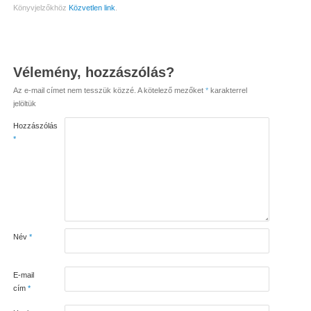
Könyvjelzőkhöz
Közvetlen link
.
Vélemény, hozzászólás?
Az e-mail címet nem tesszük közzé.
A kötelező mezőket
*
karakterrel
jelöltük
Hozzászólás
*
Név
*
E-mail
cím
*