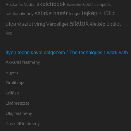
sketchbook
Rozka és Vadóc
színjáték
SwimathonBp2022
tájkép
tűfilc
szürke háttér
színtanulmány
tenger
tél
állatok
utcarészlet
épület
virág
Városliget
életkép
ősz
Ilyen technikával dolgozom / The techniques I work with
Akvarell festmény
Egyéb
Grafit rajz
kollázs
Linómetszet
Olaj festmény
Pasztell festmény