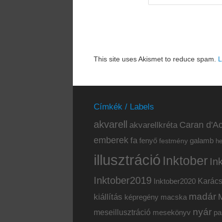
This site uses Akismet to reduce spam.
L
Címkék / Labels
akvarell
akvarellkréta
Caran d'Ac
emberek
fa
fenyő
galamb
festmény
h
illusztráció
Inktober
In
Inktober2019
Inktober2020
Karác
madár
kiállítás
képregény
macska
nyár
meseillusztráció
mesekönyv
pa