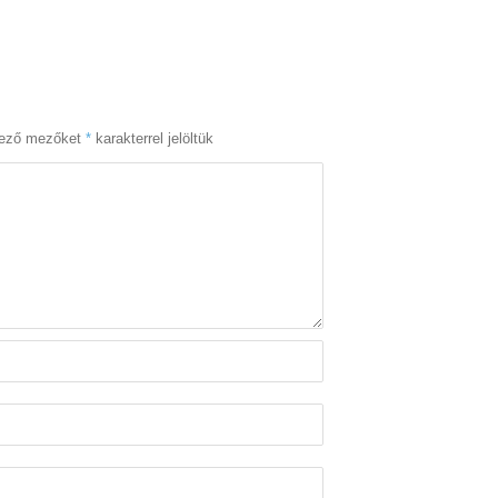
lező mezőket
*
karakterrel jelöltük