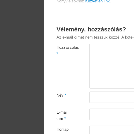
Könyvjelzőkhöz
Közvetlen link
.
Vélemény, hozzászólás?
Az e-mail címet nem tesszük közzé.
A köte
Hozzászólás
*
Név
*
E-mail
cím
*
Honlap