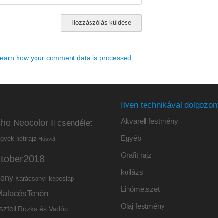
earn how your comment data is processed.
Ilyen technikával dolgozom
Akvarell festmény
he Neocolor II
csendélet
Egyéb
hetirajz
egyek
Húsvét
Grafit rajz
ktober2018
kollázs
sony
Karácsonyi képeslap
Linómetszet
MalacésTehén
Olaj festmény
sztell
Rozka és Vadóc