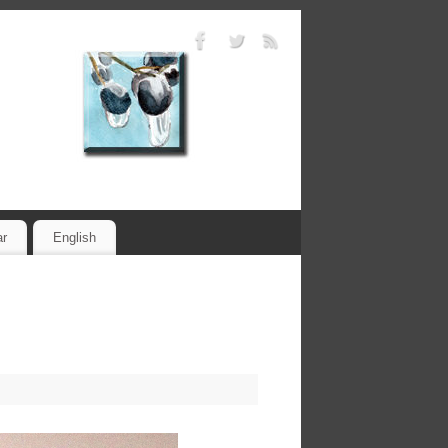
ar
English