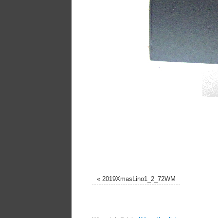
«
2019XmasLino1_2_72WM