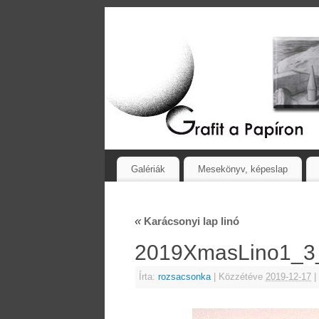
Galériák
Mesekönyv, képeslap
«
Karácsonyi lap linó
2019XmasLino1_
Írta:
rozsacsonka
|
Közzétéve
2019-12-17
|