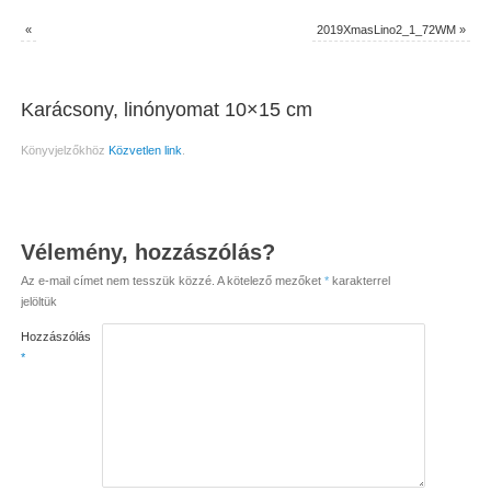
«
2019XmasLino2_1_72WM
»
Karácsony, linónyomat 10×15 cm
Könyvjelzőkhöz
Közvetlen link
.
Vélemény, hozzászólás?
Az e-mail címet nem tesszük közzé.
A kötelező mezőket
*
karakterrel
jelöltük
Hozzászólás
*