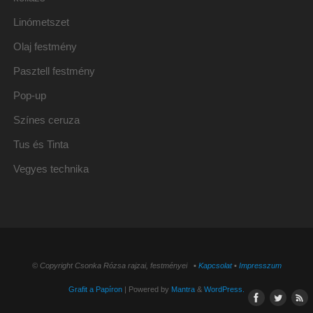
Linómetszet
Olaj festmény
Pasztell festmény
Pop-up
Színes ceruza
Tus és Tinta
Vegyes technika
© Copyright Csonka Rózsa rajzai, festményei ▪
Kapcsolat
▪
Impresszum
Grafit a Papíron
| Powered by
Mantra
&
WordPress.