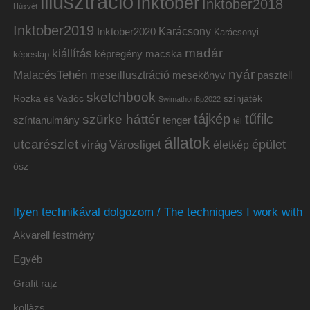
illusztráció
Inktober
Inktober2018
Húsvét
Inktober2019
Inktober2020
Karácsony
Karácsonyi
madár
kiállítás
képregény
macska
képeslap
nyár
MalacésTehén
meseillusztráció
mesekönyv
pasztell
sketchbook
Rozka és Vadóc
színjáték
SwimathonBp2022
tájkép
tűfilc
szürke háttér
színtanulmány
tenger
tél
állatok
utcarészlet
épület
virág
Városliget
életkép
ősz
Ilyen technikával dolgozom / The techniques I work with
Akvarell festmény
Egyéb
Grafit rajz
kollázs