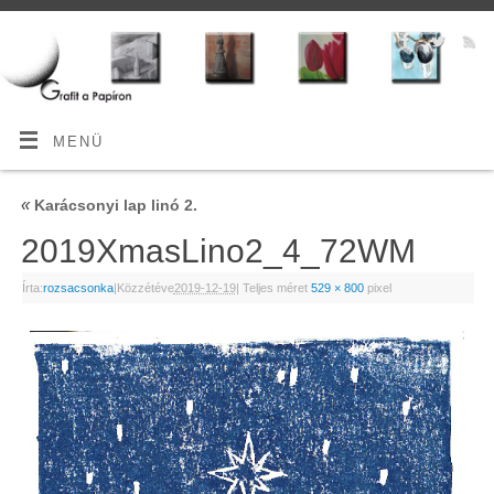
MENÜ
«
Karácsonyi lap linó 2.
2019XmasLino2_4_72WM
Írta:
rozsacsonka
|
Közzétéve
2019-12-19
|
Teljes méret
529 × 800
pixel