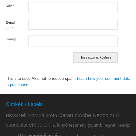
Név
*
E-mail
cím
*
Honlap
This site uses Akismet to reduce spam.
Learn how your comment data
is processed.
Címkék / Labels
akvarell
akvarellkréta
Caran d'Ache Neocolor II
emberek
csendélet
fa
fenyő
galamb
festmény
hetirajz
hegyek