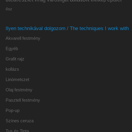
ősz
Ilyen technikával dolgozom / The techniques I work with
Akvarell festmény
Egyéb
Grafit rajz
kollázs
Linómetszet
Olaj festmény
Pasztell festmény
Pop-up
Színes ceruza
Tus és Tinta