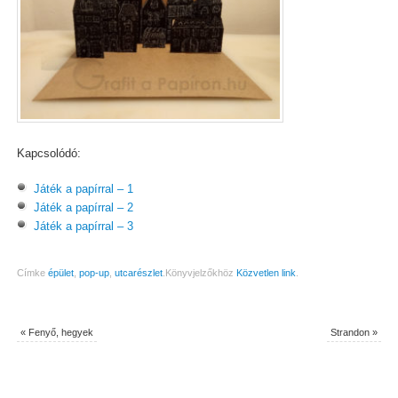
Kapcsolódó:
Játék a papírral – 1
Játék a papírral – 2
Játék a papírral – 3
Címke
épület
,
pop-up
,
utcarészlet
.
Könyvjelzőkhöz
Közvetlen link
.
«
Fenyő, hegyek
Strandon
»