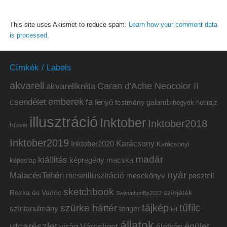
This site uses Akismet to reduce spam.
Learn how your comment data
is processed.
Címkék / Labels
akvarell
akvarellkréta
Caran d'Ache Neocolor II
emberek
csendélet
fa
fenyő
galamb
festmény
hetirajz
hegyek
illusztráció
Inktober
Inktober2018
Húsvét
Inktober2019
Inktober2020
Karácsony
Karácsonyi
madár
kiállítás
képregény
macska
képeslap
nyár
MalacésTehén
meseillusztráció
mesekönyv
pasztell
sketchbook
Rozka és Vadóc
színjáték
SwimathonBp2022
tájkép
tűfilc
szürke háttér
színtanulmány
tenger
tél
állatok
utcarészlet
épület
virág
Városliget
életkép