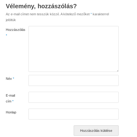
Vélemény, hozzászólás?
Az e-mail címet nem tesszük közzé.
A kötelező mezőket
*
karakterrel
jelöltük
Hozzászólás
*
Név
*
E-mail
cím
*
Honlap