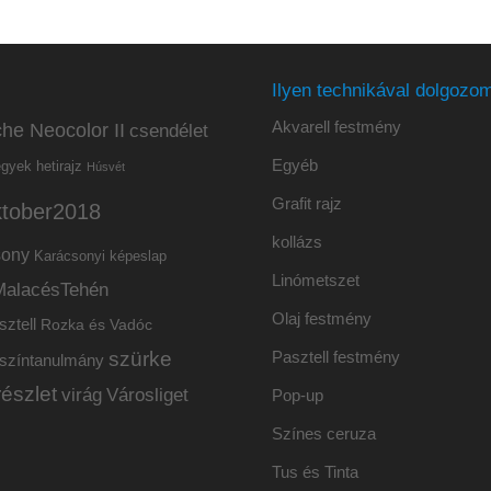
Ilyen technikával dolgozom
Akvarell festmény
he Neocolor II
csendélet
Egyéb
hetirajz
egyek
Húsvét
Grafit rajz
ktober2018
kollázs
sony
Karácsonyi képeslap
Linómetszet
MalacésTehén
Olaj festmény
sztell
Rozka és Vadóc
szürke
Pasztell festmény
színtanulmány
részlet
virág
Városliget
Pop-up
Színes ceruza
Tus és Tinta