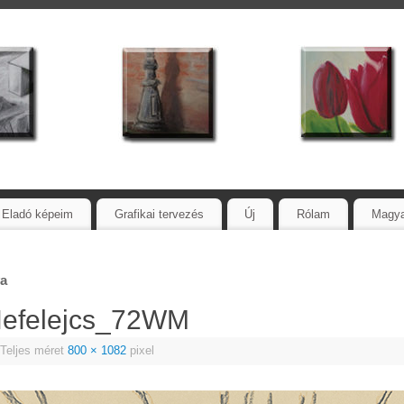
Eladó képeim
Grafikai tervezés
Új
Rólam
Magy
va
Nefelejcs_72WM
Teljes méret
800 × 1082
pixel