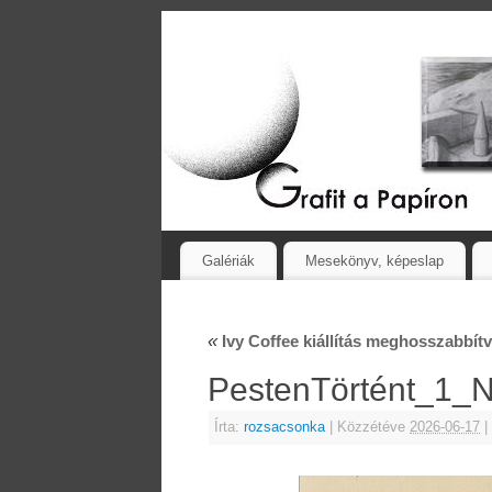
Galériák
Mesekönyv, képeslap
«
Ivy Coffee kiállítás meghosszabbít
PestenTörtént_1_
Írta:
rozsacsonka
|
Közzétéve
2026-06-17
|