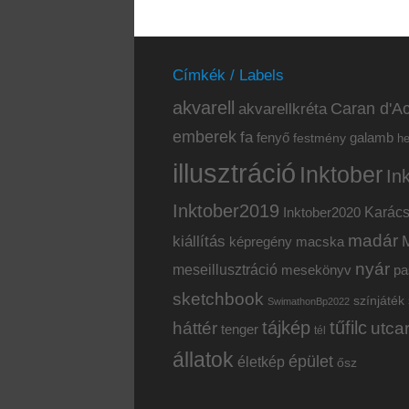
Címkék / Labels
akvarell
akvarellkréta
Caran d'Ac
emberek
fa
fenyő
galamb
festmény
h
illusztráció
Inktober
In
Inktober2019
Inktober2020
Karác
madár
kiállítás
képregény
macska
nyár
meseillusztráció
mesekönyv
pa
sketchbook
színjáték
SwimathonBp2022
tájkép
tűfilc
háttér
utca
tenger
tél
állatok
épület
életkép
ősz