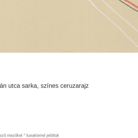
ván utca sarka, színes ceruzarajz
lező mezőket
*
karakterrel jelöltük