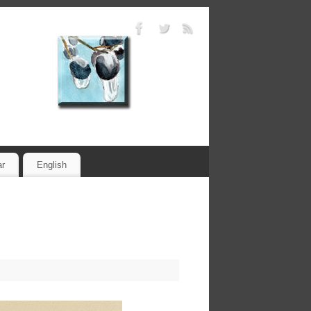
ar
English