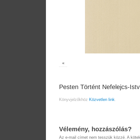
«
Pesten Történt Nefelejcs-Ist
Könyvjelzőkhöz
Közvetlen link
.
Vélemény, hozzászólás?
Az e-mail címet nem tesszük közzé.
A köte