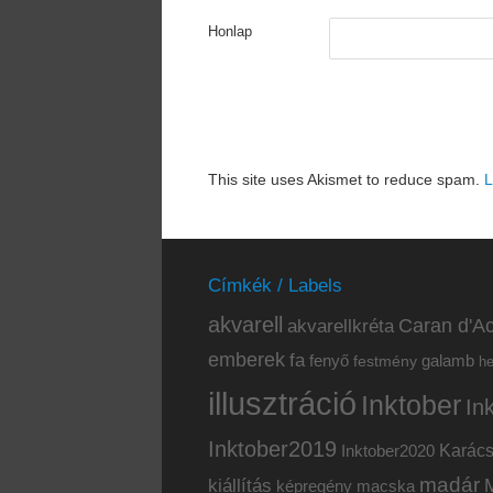
Honlap
This site uses Akismet to reduce spam.
L
Címkék / Labels
akvarell
akvarellkréta
Caran d'Ac
emberek
fa
fenyő
galamb
festmény
h
illusztráció
Inktober
In
Inktober2019
Inktober2020
Karác
madár
kiállítás
képregény
macska