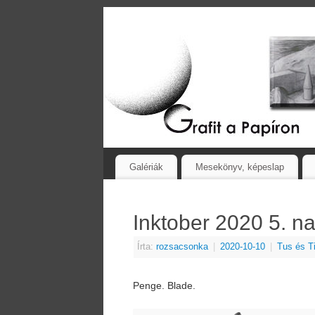
Galériák
Mesekönyv, képeslap
Inktober 2020 5. n
Írta:
rozsacsonka
|
2020-10-10
|
Tus és T
Penge. Blade.