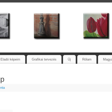
Eladó képeim
Grafikai tervezés
Új
Rólam
Magy
ap
inta