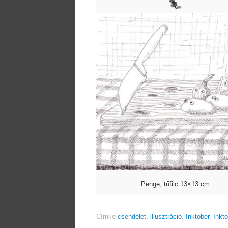
Penge, tűfilc 13×13 cm
Címke
csendélet
,
illusztráció
,
Inktober
,
Inkt