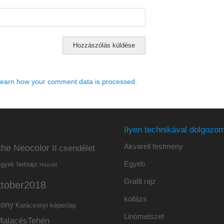
earn how your comment data is processed.
Ilyen technikával dolgozom
Akvarell festmény
he Neocolor II
csendélet
Egyéb
hetirajz
egyek
Húsvét
Grafit rajz
ktober2018
kollázs
sony
Karácsonyi képeslap
Linómetszet
MalacésTehén