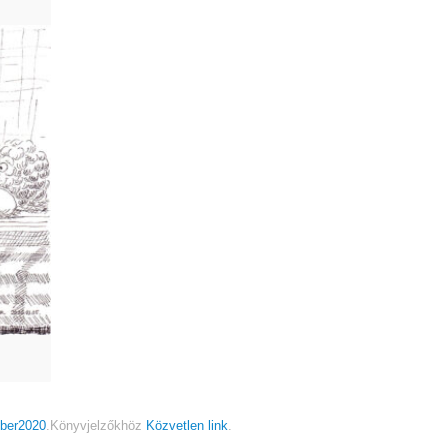
ober2020
.
Könyvjelzőkhöz
Közvetlen link
.