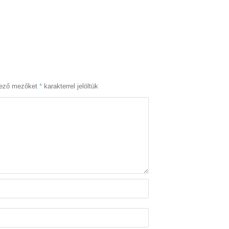
lező mezőket
*
karakterrel jelöltük