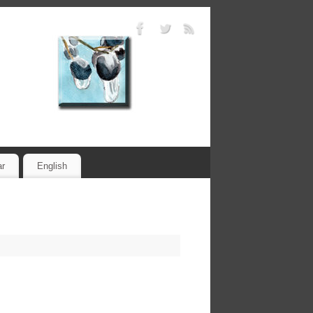
ar
English