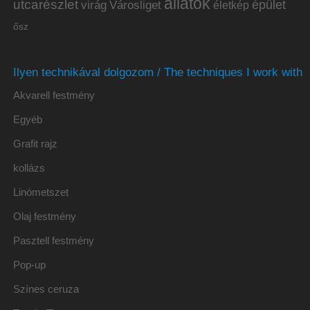
állatok
utcarészlet
épület
virág
Városliget
életkép
ősz
Ilyen technikával dolgozom / The techniques I work with
Akvarell festmény
Egyéb
Grafit rajz
kollázs
Linómetszet
Olaj festmény
Pasztell festmény
Pop-up
Színes ceruza