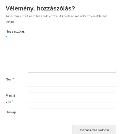
Vélemény, hozzászólás?
Az e-mail címet nem tesszük közzé.
A kötelező mezőket
*
karakterrel
jelöltük
Hozzászólás
*
Név
*
E-mail
cím
*
Honlap