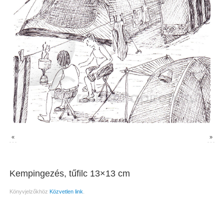
«
»
Kempingezés, tűfilc 13×13 cm
Könyvjelzőkhöz
Közvetlen link
.