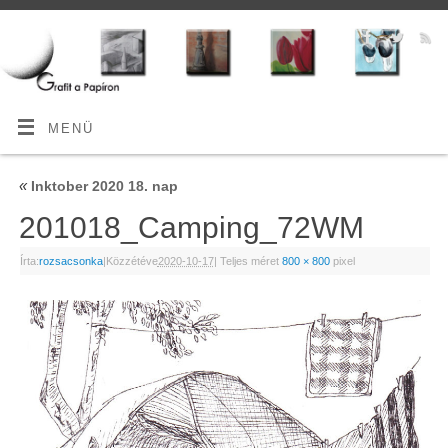
MENÜ
«
Inktober 2020 18. nap
201018_Camping_72WM
Írta:
rozsacsonka
|
Közzétéve
2020-10-17
|
Teljes méret
800 × 800
pixel