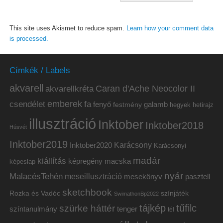
This site uses Akismet to reduce spam.
Learn how your comment data
is processed.
Címkék / Labels
akvarell
akvarellkréta
Caran d'Ache Neocolor II
emberek
csendélet
fa
fenyő
galamb
festmény
hetirajz
hegyek
illusztráció
Inktober
Inktober2018
Húsvét
Inktober2019
Inktober2020
Karácsony
Karácsonyi
madár
kiállítás
képregény
macska
képeslap
nyár
MalacésTehén
meseillusztráció
mesekönyv
pasztell
sketchbook
Rozka és Vadóc
színjáték
SwimathonBp2022
tájkép
tűfilc
szürke háttér
színtanulmány
tenger
tél