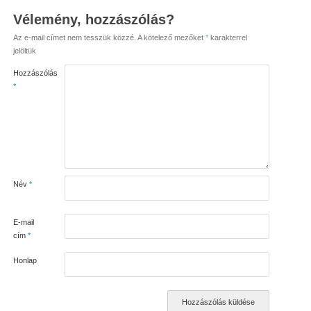
Vélemény, hozzászólás?
Az e-mail címet nem tesszük közzé.
A kötelező mezőket
*
karakterrel
jelöltük
Hozzászólás
*
Név
*
E-mail
cím
*
Honlap