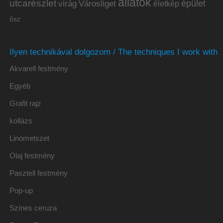
állatok
utcarészlet
épület
virág
Városliget
életkép
ősz
Ilyen technikával dolgozom / The techniques I work with
Akvarell festmény
Egyéb
Grafit rajz
kollázs
Linómetszet
Olaj festmény
Pasztell festmény
Pop-up
Színes ceruza