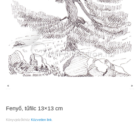
«
»
Fenyő, tűfilc 13×13 cm
Könyvjelzőkhöz
Közvetlen link
.