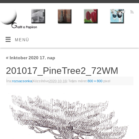
MENÜ
«
Inktober 2020 17. nap
201017_PineTree2_72WM
Írta:
rozsacsonka
|
Közzétéve
2020-10-16
|
Teljes méret
800 × 800
pixel