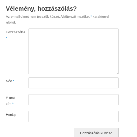
Vélemény, hozzászólás?
Az e-mail címet nem tesszük közzé.
A kötelező mezőket
*
karakterrel
jelöltük
Hozzászólás
*
Név
*
E-mail
cím
*
Honlap