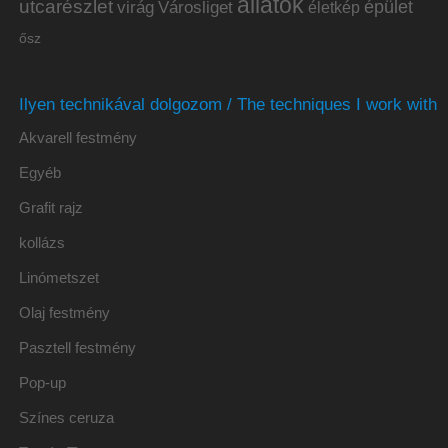
állatok
utcarészlet
épület
virág
Városliget
életkép
ősz
Ilyen technikával dolgozom / The techniques I work with
Akvarell festmény
Egyéb
Grafit rajz
kollázs
Linómetszet
Olaj festmény
Pasztell festmény
Pop-up
Színes ceruza