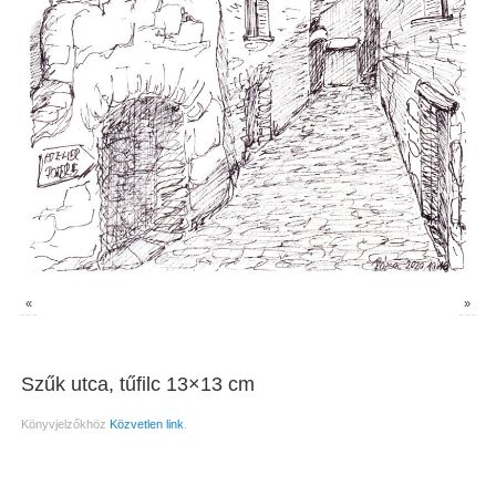
«
»
Szűk utca, tűfilc 13×13 cm
Könyvjelzőkhöz
Közvetlen link
.