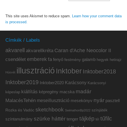
This site uses Akismet to reduce spam.
Learn how your comment data
is processed.
Címkék / Labels
akvarell
akvarellkréta
Caran d'Ache Neocolor II
emberek
csendélet
fa
fenyő
galamb
festmény
hetirajz
hegyek
illusztráció
Inktober
Inktober2018
Húsvét
Inktober2019
Inktober2020
Karácsony
Karácsonyi
madár
kiállítás
képregény
macska
képeslap
nyár
MalacésTehén
meseillusztráció
mesekönyv
pasztell
sketchbook
Rozka és Vadóc
színjáték
SwimathonBp2022
tájkép
tűfilc
szürke háttér
színtanulmány
tenger
tél