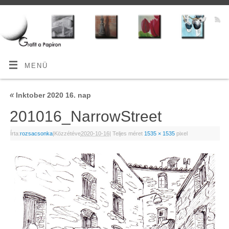
MENÜ
«
Inktober 2020 16. nap
201016_NarrowStreet
Írta:
rozsacsonka
|
Közzétéve
2020-10-16
|
Teljes méret
1535 × 1535
pixel