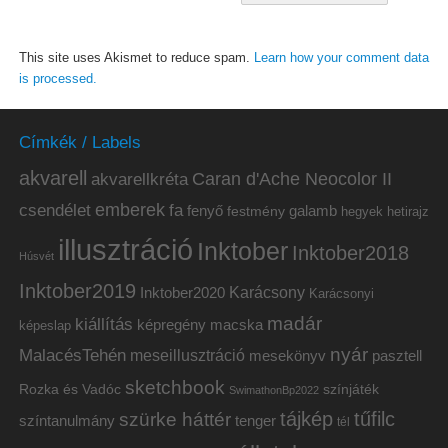
This site uses Akismet to reduce spam.
Learn how your comment data
is processed.
Címkék / Labels
akvarell
akvarellkréta
Caran d'Ache Neocolor II
emberek
csendélet
fa
fenyő
galamb
festmény
hetirajz
hegyek
illusztráció
Inktober
Inktober2018
Húsvét
Inktober2019
Inktober2020
Karácsony
Karácsonyi
madár
kiállítás
képregény
macska
képeslap
nyár
MalacésTehén
meseillusztráció
mesekönyv
pasztell
sketchbook
Rozka és Vadóc
színjáték
SwimathonBp2022
tájkép
tűfilc
szürke háttér
színtanulmány
tenger
tél