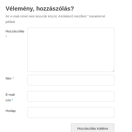
Vélemény, hozzászólás?
Az e-mail címet nem tesszük közzé.
A kötelező mezőket
*
karakterrel
jelöltük
Hozzászólás
*
Név
*
E-mail
cím
*
Honlap