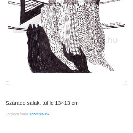
«
»
Száradó sálak, tűfilc 13×13 cm
Könyvjelzőkhöz
Közvetlen link
.