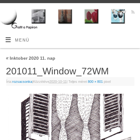
MENÜ
«
Inktober 2020 11. nap
201011_Window_72WM
Írta:
rozsacsonka
|
Közzétéve
2020-10-11
|
Teljes méret
800 × 801
pixel