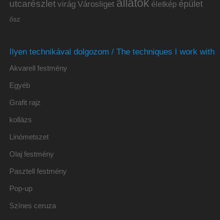
állatok
utcarészlet
épület
virág
Városliget
életkép
ősz
Ilyen technikával dolgozom / The techniques I work with
Akvarell festmény
Egyéb
Grafit rajz
kollázs
Linómetszet
Olaj festmény
Pasztell festmény
Pop-up
Színes ceruza