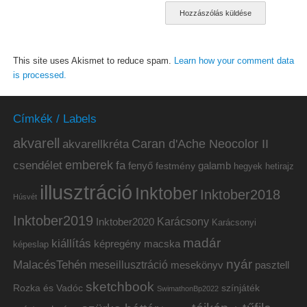
This site uses Akismet to reduce spam.
Learn how your comment data
is processed.
Címkék / Labels
akvarell
akvarellkréta
Caran d'Ache Neocolor II
emberek
csendélet
fa
fenyő
galamb
festmény
hetirajz
hegyek
illusztráció
Inktober
Inktober2018
Húsvét
Inktober2019
Inktober2020
Karácsony
Karácsonyi
madár
kiállítás
képregény
macska
képeslap
nyár
MalacésTehén
meseillusztráció
mesekönyv
pasztell
sketchbook
Rozka és Vadóc
színjáték
SwimathonBp2022