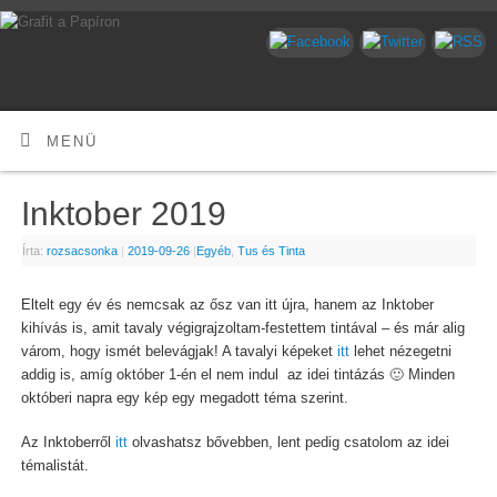
MENÜ
Inktober 2019
Írta:
rozsacsonka
|
2019-09-26
|
Egyéb
,
Tus és Tinta
Eltelt egy év és nemcsak az ősz van itt újra, hanem az Inktober
kihívás is, amit tavaly végigrajzoltam-festettem tintával – és már alig
várom, hogy ismét belevágjak! A tavalyi képeket
itt
lehet nézegetni
addig is, amíg október 1-én el nem indul az idei tintázás 🙂 Minden
októberi napra egy kép egy megadott téma szerint.
Az Inktoberről
itt
olvashatsz bővebben, lent pedig csatolom az idei
témalistát.