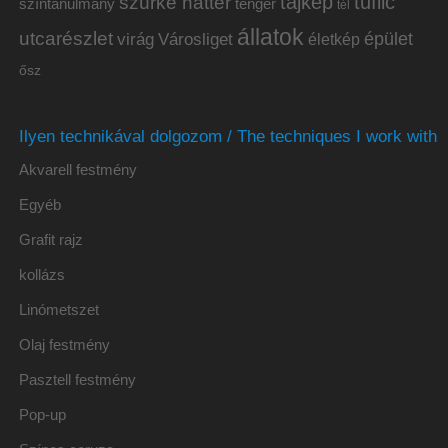
tájkép
tűfilc
szürke háttér
színtanulmány
tenger
tél
állatok
utcarészlet
épület
virág
Városliget
életkép
ősz
Ilyen technikával dolgozom / The techniques I work with
Akvarell festmény
Egyéb
Grafit rajz
kollázs
Linómetszet
Olaj festmény
Pasztell festmény
Pop-up