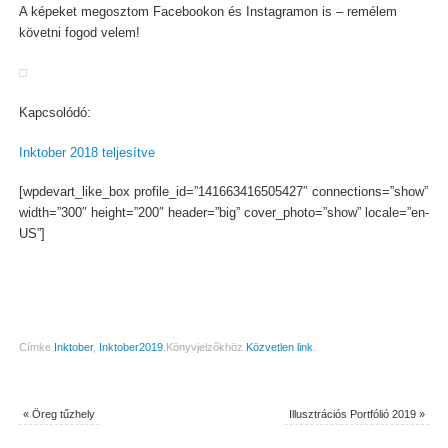
A képeket megosztom Facebookon és Instagramon is – remélem
követni fogod velem!
Kapcsolódó:
Inktober 2018 teljesítve
[wpdevart_like_box profile_id=”141663416505427″ connections=”show”
width=”300″ height=”200″ header=”big” cover_photo=”show” locale=”en-
US”]
Címke
Inktober
,
Inktober2019
.
Könyvjelzőkhöz
Közvetlen link
.
«
Öreg tűzhely
Illusztrációs Portfólió 2019
»