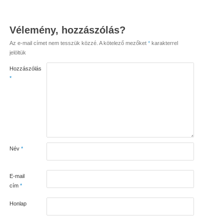
Vélemény, hozzászólás?
Az e-mail címet nem tesszük közzé.
A kötelező mezőket
*
karakterrel
jelöltük
Hozzászólás
*
Név
*
E-mail
cím
*
Honlap