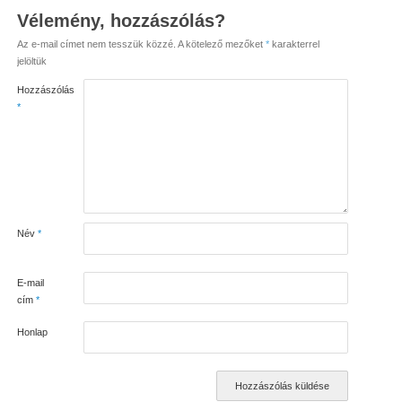
Vélemény, hozzászólás?
Az e-mail címet nem tesszük közzé.
A kötelező mezőket
*
karakterrel
jelöltük
Hozzászólás
*
Név
*
E-mail
cím
*
Honlap