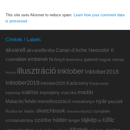
This site uses Akismet to reduce spam.
Learn how your comment data
is processed.
Címkék / Labels
akvarell
akvarellkréta
Caran d'Ache Neocolor II
emberek
csendélet
fa
fenyő
galamb
festmény
hetirajz
hegyek
illusztráció
Inktober
Inktober2018
Húsvét
Inktober2019
Inktober2020
Karácsony
Karácsonyi
madár
kiállítás
képregény
macska
képeslap
nyár
MalacésTehén
meseillusztráció
mesekönyv
pasztell
sketchbook
Rozka és Vadóc
színjáték
SwimathonBp2022
tájkép
tűfilc
szürke háttér
színtanulmány
tenger
tél