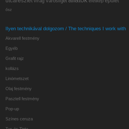
állatok
utcarészlet
épület
virág
Városliget
életkép
ősz
Ilyen technikával dolgozom / The techniques I work with
Akvarell festmény
Egyéb
Grafit rajz
kollázs
Linómetszet
Olaj festmény
Pasztell festmény
Pop-up
Színes ceruza
Tus és Tinta