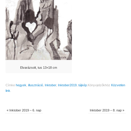
Elvarázsolt, tus 13×18 cm
Címke
hegyek
,
illusztráció
,
Inktober
,
Inktober2019
,
tájkép
.
Könyvjelzőkhöz
Közvetlen
link
.
«
Inktober 2019 – 6. nap
Inktober 2019 – 8. nap
»