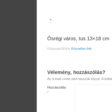
«
Ősrégi város, tus 13×18 cm
Könyvjelzőkhöz
Közvetlen link
.
Vélemény, hozzászólás?
Az e-mail címet nem tesszük közzé.
A köte
Hozzászólás
*