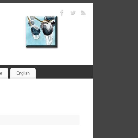
ar
English