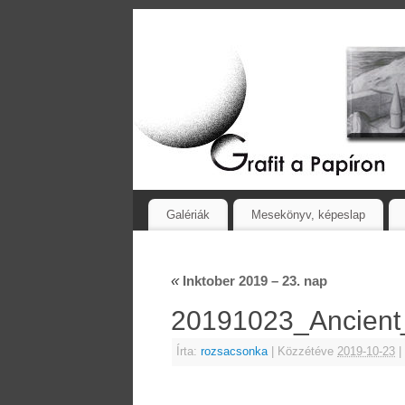
Galériák
Mesekönyv, képeslap
«
Inktober 2019 – 23. nap
20191023_Ancien
Írta:
rozsacsonka
|
Közzétéve
2019-10-23
|