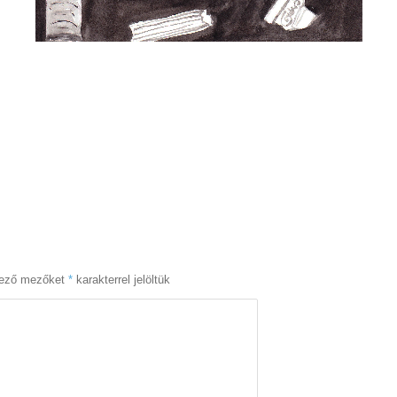
lező mezőket
*
karakterrel jelöltük