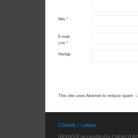
Név
*
E-mail
cím
*
Honlap
This site uses Akismet to reduce spam.
L
Címkék / Labels
akvarell
akvarellkréta
Caran d'Ac