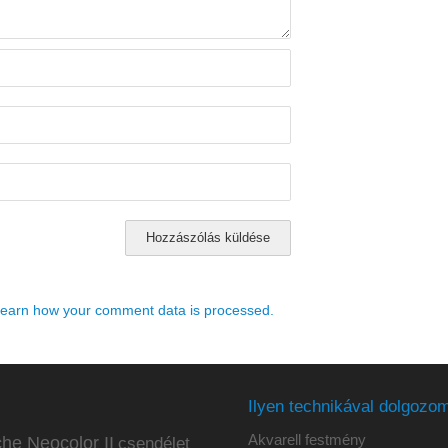
earn how your comment data is processed.
Ilyen technikával dolgozom
Akvarell festmény
he Neocolor II
csendélet