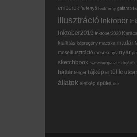
emberek
fa
fenyő
galamb
festmény
h
illusztráció
Inktober
In
Inktober2019
Inktober2020
Karác
madár
kiállítás
képregény
macska
nyár
meseillusztráció
mesekönyv
pa
sketchbook
színjáték
SwimathonBp2022
tájkép
tűfilc
háttér
utca
tenger
tél
állatok
épület
életkép
ősz