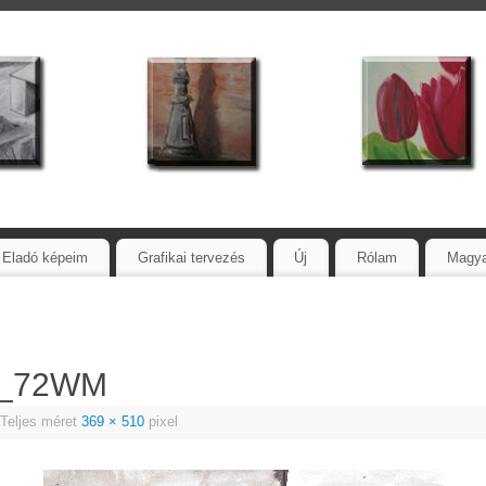
Eladó képeim
Grafikai tervezés
Új
Rólam
Magy
t_72WM
Teljes méret
369 × 510
pixel