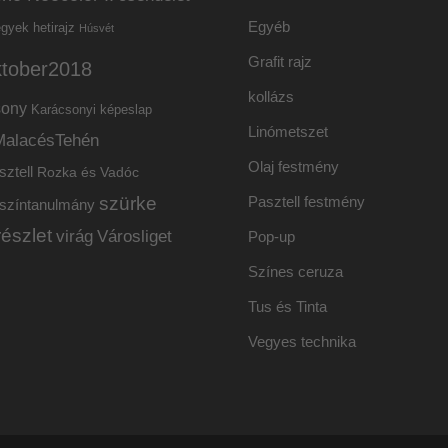
Egyéb
hetirajz
egyek
Húsvét
Grafit rajz
ktober2018
kollázs
sony
Karácsonyi képeslap
Linómetszet
MalacésTehén
Olaj festmény
sztell
Rozka és Vadóc
szürke
Pasztell festmény
színtanulmány
részlet
virág
Városliget
Pop-up
Színes ceruza
Tus és Tinta
Vegyes technika