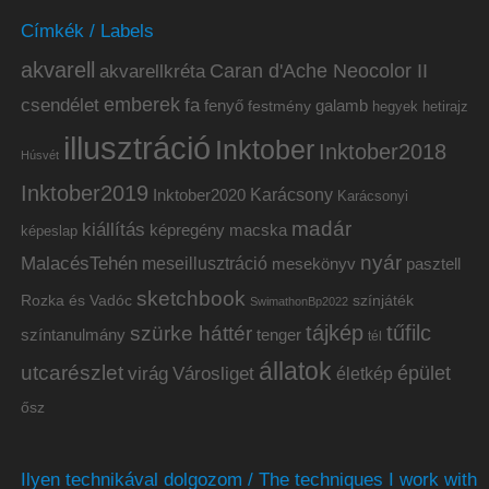
Címkék / Labels
akvarell
akvarellkréta
Caran d'Ache Neocolor II
emberek
csendélet
fa
fenyő
galamb
festmény
hetirajz
hegyek
illusztráció
Inktober
Inktober2018
Húsvét
Inktober2019
Inktober2020
Karácsony
Karácsonyi
madár
kiállítás
képregény
macska
képeslap
nyár
MalacésTehén
meseillusztráció
mesekönyv
pasztell
sketchbook
Rozka és Vadóc
színjáték
SwimathonBp2022
tájkép
tűfilc
szürke háttér
színtanulmány
tenger
tél
állatok
utcarészlet
épület
virág
Városliget
életkép
ősz
Ilyen technikával dolgozom / The techniques I work with