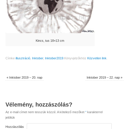
Kincs, tus 18×13 cm
Címke
illusztráció
,
Inktober
,
Inktober2019
.
Könyvjelzőkhöz
Közvetlen link
.
«
Inktober 2019 – 20. nap
Inktober 2019 – 22. nap
»
Vélemény, hozzászólás?
Az e-mail címet nem tesszük közzé.
A kötelező mezőket
*
karakterrel
jelöltük
Hozzászólás