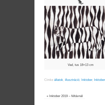
Vad, tus 18×13 cm
Címke
állatok
,
illusztráció
,
Inktober
,
Inktobe
«
Inktober 2019 – féltávnál