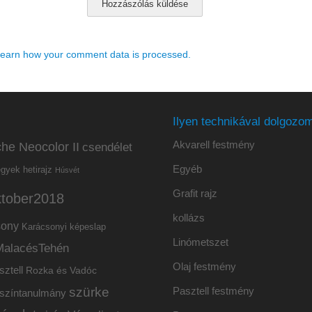
earn how your comment data is processed.
Ilyen technikával dolgozom
Akvarell festmény
he Neocolor II
csendélet
Egyéb
hetirajz
egyek
Húsvét
Grafit rajz
ktober2018
kollázs
sony
Karácsonyi képeslap
Linómetszet
MalacésTehén
Olaj festmény
sztell
Rozka és Vadóc
szürke
Pasztell festmény
színtanulmány