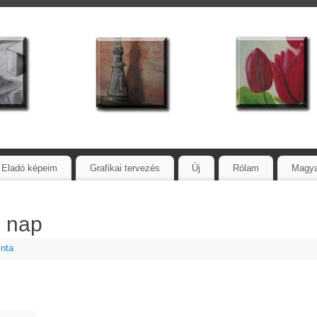
Eladó képeim
Grafikai tervezés
Új
Rólam
Magy
. nap
inta