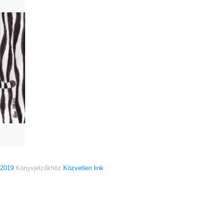
r2019
.
Könyvjelzőkhöz
Közvetlen link
.