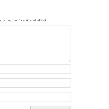
lező mezőket
*
karakterrel jelöltük