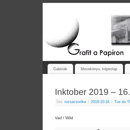
Galériák
Mesekönyv, képeslap
Inktober 2019 – 16
Írta:
rozsacsonka
|
2019-10-16
|
Tus és T
Vad / Wild