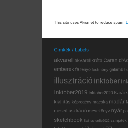
This site uses Akismet to reduce spam.
L
Címkék / Labels
akvarell
akvarellkréta
Caran d'Ac
emberek
fa
fenyő
galamb
festmény
h
illusztráció
Inktober
In
Inktober2019
Inktober2020
Karác
madár
kiállítás
képregény
macska
nyár
meseillusztráció
mesekönyv
pa
sketchbook
színjáték
SwimathonBp2022