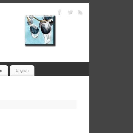
ar
English