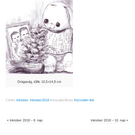
Drágaság, tűfilc 10,5×14,8 cm
Címke
Inktober
,
Inktober2018
.
Könyvjelzőkhöz
Közvetlen link
.
«
Inktober 2018 – 8. nap
Inktober 2018 – 10. nap
»