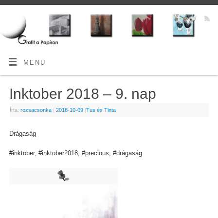
MENÜ
Inktober 2018 – 9. nap
Írta:
rozsacsonka
|
2018-10-09
|
Tus és Tinta
Drágaság
#inktober, #inktober2018, #precious, #drágaság