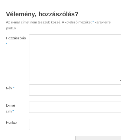
Vélemény, hozzászólás?
Az e-mail címet nem tesszük közzé.
A kötelező mezőket
*
karakterrel
jelöltük
Hozzászólás
*
Név
*
E-mail
cím
*
Honlap