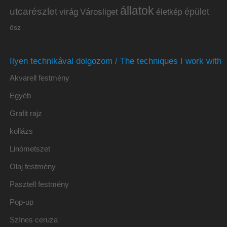
állatok
utcarészlet
épület
virág
Városliget
életkép
ősz
Ilyen technikával dolgozom / The techniques I work with
Akvarell festmény
Egyéb
Grafit rajz
kollázs
Linómetszet
Olaj festmény
Pasztell festmény
Pop-up
Színes ceruza