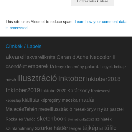
This site uses Akismet to reduce spam.
Learn how your comment data
is processed.
Címkék / Labels
akvarell
akvarellkréta
Caran d'Ache Neocolor II
emberek
csendélet
fa
fenyő
galamb
festmény
hetirajz
hegyek
illusztráció
Inktober
Inktober2018
Húsvét
Inktober2019
Inktober2020
Karácsony
Karácsonyi
madár
kiállítás
képregény
macska
képeslap
nyár
MalacésTehén
meseillusztráció
mesekönyv
pasztell
sketchbook
Rozka és Vadóc
színjáték
SwimathonBp2022
tájkép
tűfilc
szürke háttér
színtanulmány
tenger
tél