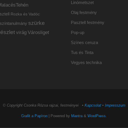
Linómetszet
MalacésTehén
Olaj festmény
sztell
Rozka és Vadóc
szürke
Pasztell festmény
színtanulmány
részlet
virág
Városliget
Pop-up
Színes ceruza
Tus és Tinta
Vegyes technika
© Copyright Csonka Rózsa rajzai, festményei ▪
Kapcsolat
▪
Impresszum
Grafit a Papíron
| Powered by
Mantra
&
WordPress.