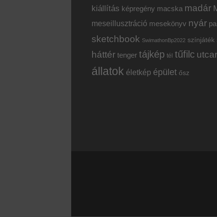
madár
kiállítás
képregény
macska
nyár
meseillusztráció
mesekönyv
pa
sketchbook
színjáték
SwimathonBp2022
tájkép
tűfilc
háttér
utca
tenger
tél
állatok
épület
életkép
ősz