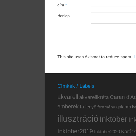
cím
*
Honlap
This site uses Akismet to reduce spam.
L
Címkék / Labels
akvarell
akvarellkréta
Caran d'Ac
emberek
fa
fenyő
galamb
festmény
h
illusztráció
Inktober
In
Inktober2019
Inktober2020
Karác