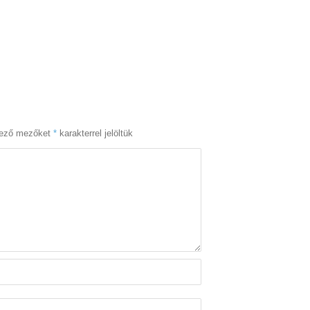
lező mezőket
*
karakterrel jelöltük