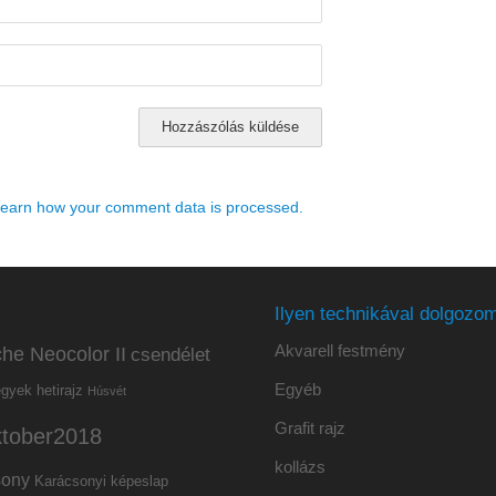
earn how your comment data is processed.
Ilyen technikával dolgozom
Akvarell festmény
he Neocolor II
csendélet
Egyéb
hetirajz
egyek
Húsvét
Grafit rajz
ktober2018
kollázs
sony
Karácsonyi képeslap