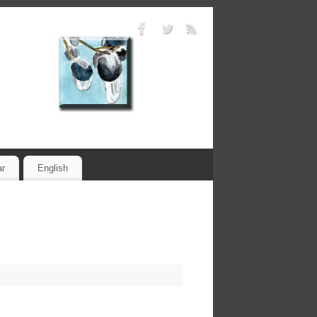
ar
English