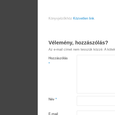
Könyvjelzőkhöz
Közvetlen link
.
Vélemény, hozzászólás?
Az e-mail címet nem tesszük közzé.
A köte
Hozzászólás
*
Név
*
E-mail