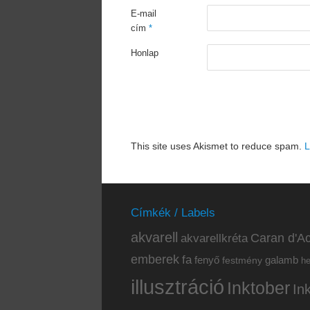
E-mail
cím
*
Honlap
This site uses Akismet to reduce spam.
L
Címkék / Labels
akvarell
akvarellkréta
Caran d'Ac
emberek
fa
fenyő
galamb
festmény
h
illusztráció
Inktober
In