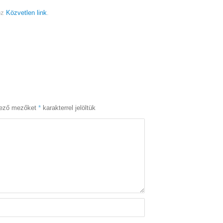
öz
Közvetlen link
.
lező mezőket
*
karakterrel jelöltük