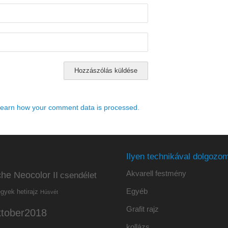
earn how your comment data is processed.
Ilyen technikával dolgozom
Akvarell festmény
he Neocolor II
csendélet
Egyéb
hetirajz
egyek
Húsvét
Grafit rajz
ktober2018
kollázs