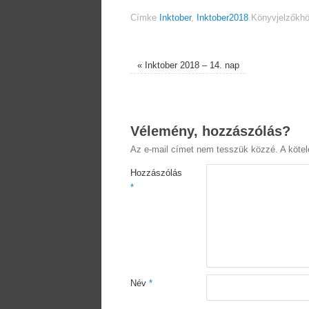
Címke
Inktober
,
Inktober2018
.
Könyvjelzőkh
«
Inktober 2018 – 14. nap
Vélemény, hozzászólás?
Az e-mail címet nem tesszük közzé.
A köte
Hozzászólás
*
Név
*