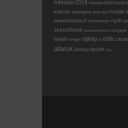
Inktober2019
Inktober2020
Karác
madár
kiállítás
képregény
macska
nyár
meseillusztráció
mesekönyv
pa
sketchbook
színjáték
SwimathonBp2022
tájkép
tűfilc
háttér
utca
tenger
tél
állatok
épület
életkép
ősz