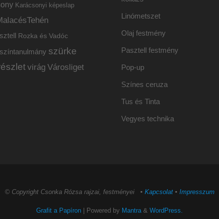
sony
Karácsonyi képeslap
Linómetszet
MalacésTehén
Olaj festmény
sztell
Rozka és Vadóc
szürke
Pasztell festmény
színtanulmány
részlet
virág
Városliget
Pop-up
Színes ceruza
Tus és Tinta
Vegyes technika
© Copyright Csonka Rózsa rajzai, festményei ▪
Kapcsolat
▪
Impresszum
Grafit a Papíron
| Powered by
Mantra
&
WordPress.