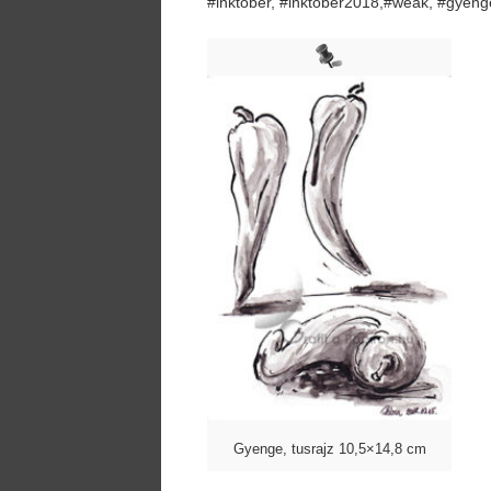
#inktober, #inktober2018,#weak, #gyeng
Gyenge, tusrajz 10,5×14,8 cm