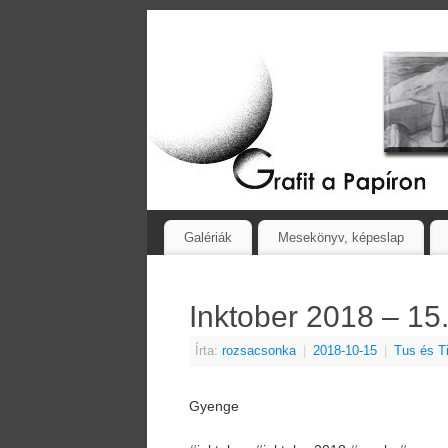
Galériák
Mesekönyv, képeslap
Inktober 2018 – 15
Írta:
rozsacsonka
|
2018-10-15
|
Tus és T
Gyenge