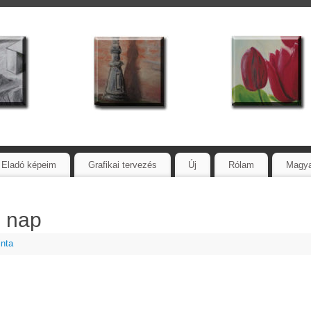
Eladó képeim
Grafikai tervezés
Új
Rólam
Magy
. nap
inta