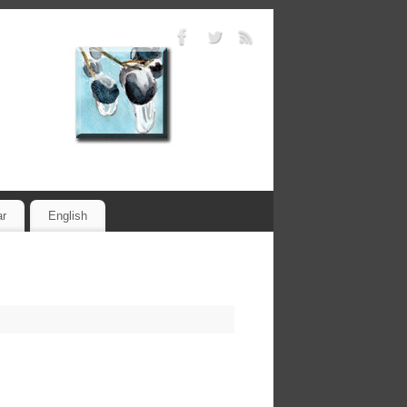
ar
English