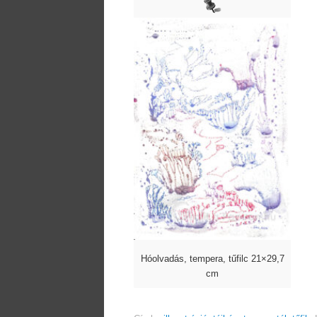
Hóolvadás, tempera, tűfilc 21×29,7
cm