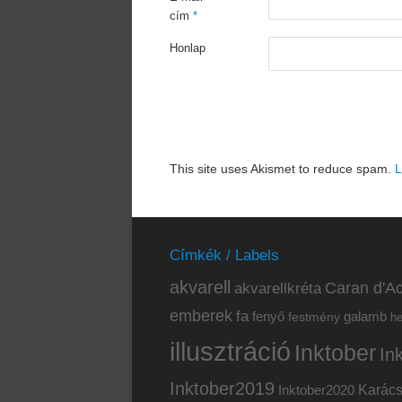
cím
*
Honlap
This site uses Akismet to reduce spam.
L
Címkék / Labels
akvarell
akvarellkréta
Caran d'Ac
emberek
fa
fenyő
galamb
festmény
h
illusztráció
Inktober
In
Inktober2019
Inktober2020
Karác