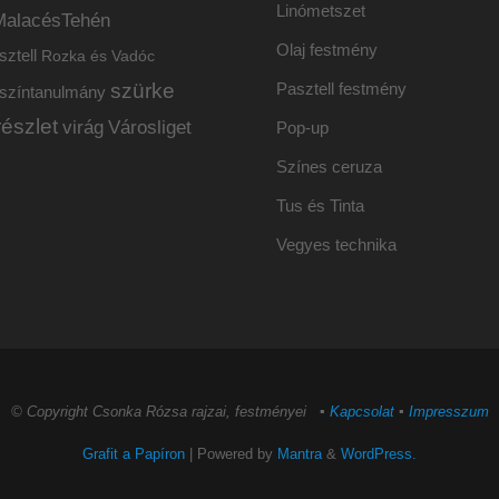
Linómetszet
MalacésTehén
Olaj festmény
sztell
Rozka és Vadóc
szürke
Pasztell festmény
színtanulmány
részlet
virág
Városliget
Pop-up
Színes ceruza
Tus és Tinta
Vegyes technika
© Copyright Csonka Rózsa rajzai, festményei ▪
Kapcsolat
▪
Impresszum
Grafit a Papíron
| Powered by
Mantra
&
WordPress.