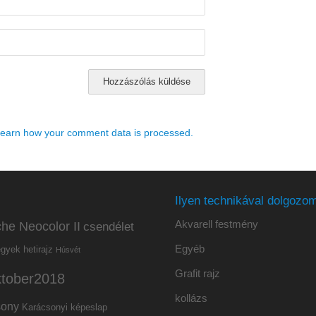
earn how your comment data is processed.
Ilyen technikával dolgozom
Akvarell festmény
he Neocolor II
csendélet
Egyéb
hetirajz
egyek
Húsvét
Grafit rajz
ktober2018
kollázs
sony
Karácsonyi képeslap