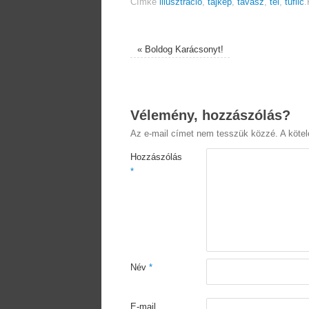
Címke
illusztráció
,
tájkép
,
tavasz
,
tél
,
tűfilc
.
«
Boldog Karácsonyt!
Vélemény, hozzászólás?
Az e-mail címet nem tesszük közzé.
A köte
Hozzászólás
*
Név
*
E-mail