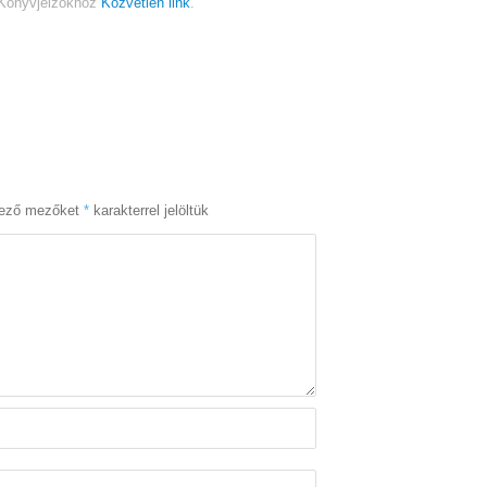
Könyvjelzőkhöz
Közvetlen link
.
lező mezőket
*
karakterrel jelöltük