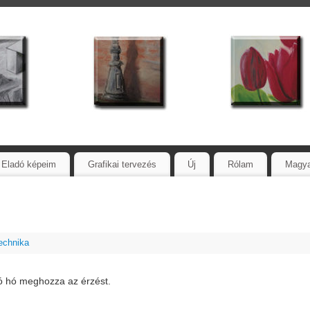
Eladó képeim
Grafikai tervezés
Új
Rólam
Magy
echnika
ó hó meghozza az érzést.