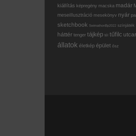
madár
kiállítás
képregény
macska
nyár
meseillusztráció
mesekönyv
pa
sketchbook
színjáték
SwimathonBp2022
tájkép
tűfilc
háttér
utca
tenger
tél
állatok
épület
életkép
ősz