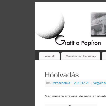
Galériák
Mesekönyv, képeslap
Hóolvadás
Írta:
rozsacsonka
|
2021-12-26
|
Vegyes t
Még messze a tavasz, de néha az olvad