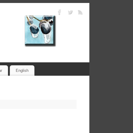
ar
English