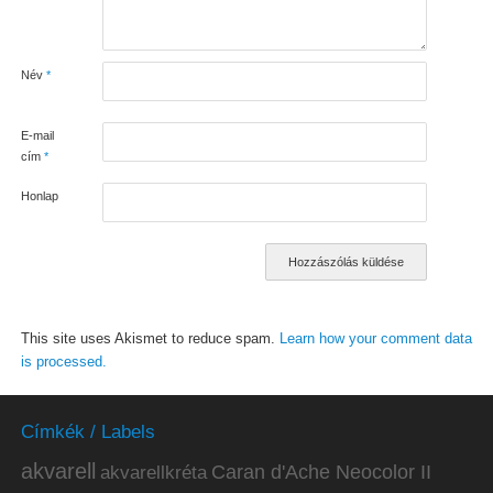
Név
*
E-mail
cím
*
Honlap
This site uses Akismet to reduce spam.
Learn how your comment data
is processed.
Címkék / Labels
akvarell
akvarellkréta
Caran d'Ache Neocolor II