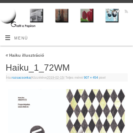
MENÜ
«
Haiku illusztráció
Haiku_1_72WM
Írta:
rozsacsonka
|
Közzétéve
2019-02-15
|
Teljes méret
907 × 454
pixel