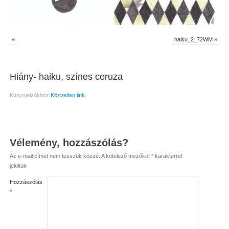
«
haiku_2_72WM
»
Hiány- haiku, színes ceruza
Könyvjelzőkhöz
Közvetlen link
.
Vélemény, hozzászólás?
Az e-mail címet nem tesszük közzé.
A kötelező mezőket
*
karakterrel
jelöltük
Hozzászólás
*