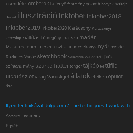
emberek
csendélet
fa
fenyő
galamb
festmény
hetirajz
hegyek
illusztráció
Inktober
Inktober2018
Húsvét
Inktober2019
Inktober2020
Karácsony
Karácsonyi
madár
kiállítás
képregény
macska
képeslap
nyár
MalacésTehén
meseillusztráció
mesekönyv
pasztell
sketchbook
Rozka és Vadóc
színjáték
SwimathonBp2022
tájkép
tűfilc
szürke háttér
színtanulmány
tenger
tél
állatok
utcarészlet
épület
virág
Városliget
életkép
ősz
Ilyen technikával dolgozom / The techniques I work with
Akvarell festmény
Egyéb