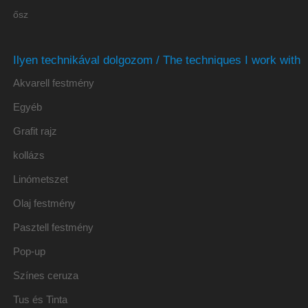
ősz
Ilyen technikával dolgozom / The techniques I work with
Akvarell festmény
Egyéb
Grafit rajz
kollázs
Linómetszet
Olaj festmény
Pasztell festmény
Pop-up
Színes ceruza
Tus és Tinta