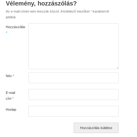
Vélemény, hozzászólás?
Az e-mail címet nem tesszük közzé.
A kötelező mezőket
*
karakterrel
jelöltük
Hozzászólás
*
Név
*
E-mail
cím
*
Honlap