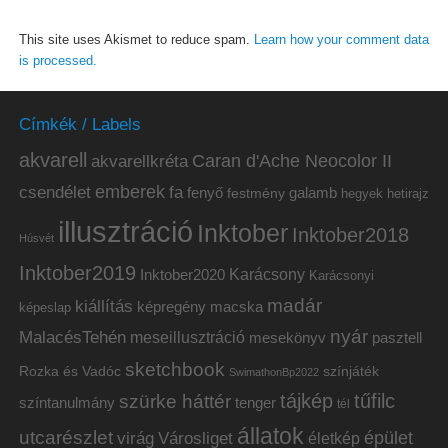
This site uses Akismet to reduce spam.
Learn how your comment data
is processed.
Címkék / Labels
akvarell
akvarellkréta
Caran d'Ache Neocolor II
emberek
csendélet
fa
fenyő
galamb
festmény
hetirajz
hegyek
illusztráció
Inktober
Inktober2018
Húsvét
Inktober2019
Inktober2020
Karácsony
Karácsonyi
madár
kiállítás
képregény
macska
képeslap
nyár
MalacésTehén
meseillusztráció
mesekönyv
pasztell
sketchbook
Rozka és Vadóc
színjáték
SwimathonBp2022
tájkép
tűfilc
szürke háttér
színtanulmány
tenger
tél
állatok
utcarészlet
épület
virág
Városliget
életkép