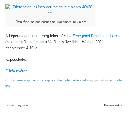
Fűzfa télen, színes ceruza szürke alapra 40×30 cm
A képet eredetiben is meg lehet nézni a
Zebegényi Festészeti Iskola
évösszegző
kiállításán
a Verőcei Művelődési Házban 2021
szeptember 4-16-ig.
Kapcsolódó:
Fűzfa nyáron
Címke
ceruzarajz
,
fa
,
fűzfa
,
rajz
,
szürke háttér
,
tájkép
,
tél
.
Könyvjelzőkhöz
Közvetlen
link
.
«
Fűzfa nyáron
Kövirózsák
»