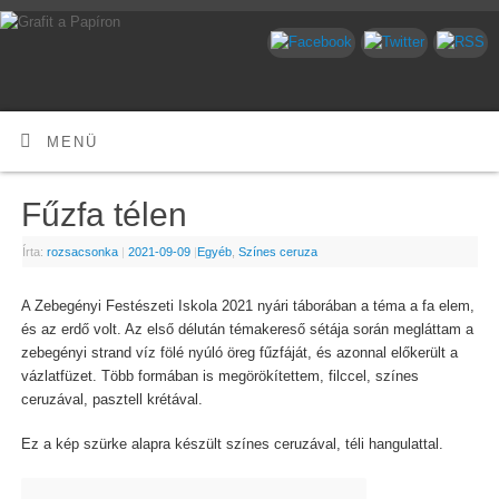
MENÜ
Fűzfa télen
Írta:
rozsacsonka
|
2021-09-09
|
Egyéb
,
Színes ceruza
A Zebegényi Festészeti Iskola 2021 nyári táborában a téma a fa elem,
és az erdő volt. Az első délután témakereső sétája során megláttam a
zebegényi strand víz fölé nyúló öreg fűzfáját, és azonnal előkerült a
vázlatfüzet. Több formában is megörökítettem, filccel, színes
ceruzával, pasztell krétával.
Ez a kép szürke alapra készült színes ceruzával, téli hangulattal.