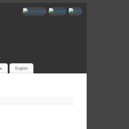
ar
English