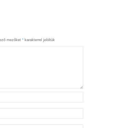
lező mezőket
*
karakterrel jelöltük