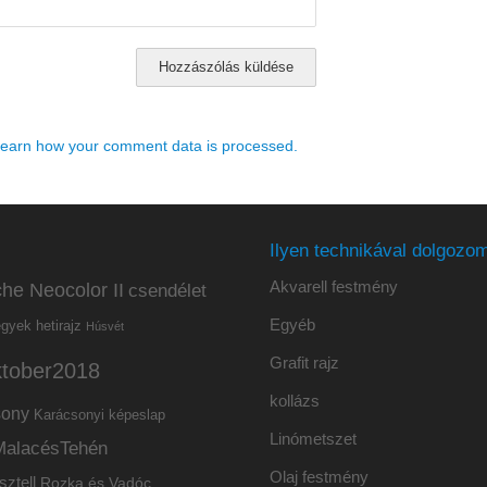
earn how your comment data is processed.
Ilyen technikával dolgozom
Akvarell festmény
he Neocolor II
csendélet
Egyéb
hetirajz
egyek
Húsvét
Grafit rajz
ktober2018
kollázs
sony
Karácsonyi képeslap
Linómetszet
MalacésTehén
Olaj festmény
sztell
Rozka és Vadóc