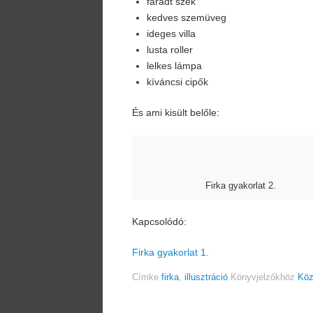
fáradt szék
kedves szemüveg
ideges villa
lusta roller
lelkes lámpa
kíváncsi cipők
És ami kisült belőle:
Firka gyakorlat 2.
Kapcsolódó:
Firka gyakorlat 1.
Címke
firka
,
illusztráció
.
Könyvjelzőkhöz
Köz