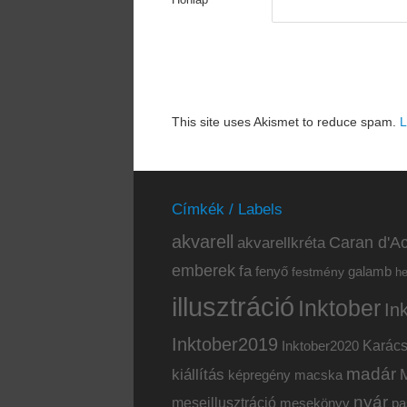
Honlap
This site uses Akismet to reduce spam.
L
Címkék / Labels
akvarell
akvarellkréta
Caran d'Ac
emberek
fa
fenyő
galamb
festmény
h
illusztráció
Inktober
In
Inktober2019
Inktober2020
Karác
madár
kiállítás
képregény
macska
nyár
meseillusztráció
mesekönyv
pa