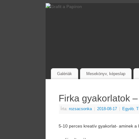
Galériák
Mesekönyv, képeslap
Firka gyakorlatok –
Írta:
rozsacsonka
|
2018-08-17
|
Egyéb
,
T
5-10 perces kreatív gyakorlat- aminek a 