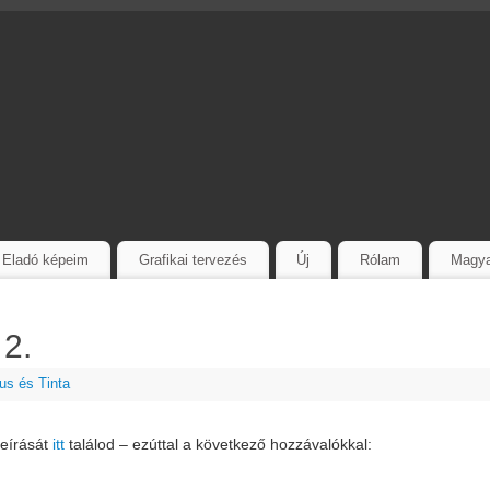
Eladó képeim
Grafikai tervezés
Új
Rólam
Magy
 2.
us és Tinta
leírását
itt
találod – ezúttal a következő hozzávalókkal: