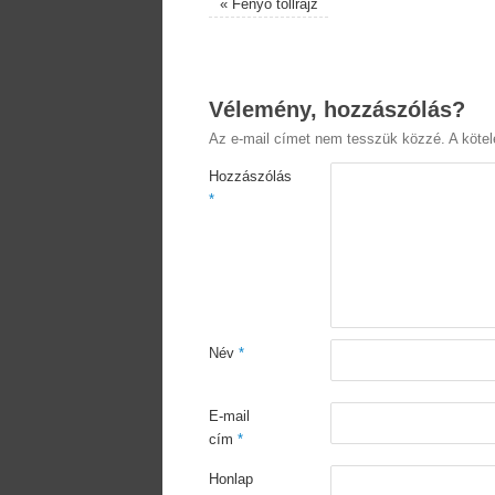
«
Fenyő tollrajz
Vélemény, hozzászólás?
Az e-mail címet nem tesszük közzé.
A köte
Hozzászólás
*
Név
*
E-mail
cím
*
Honlap