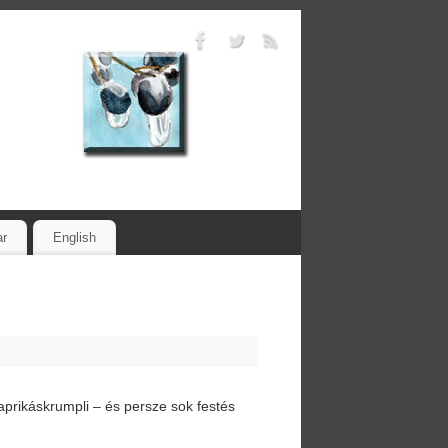
ar
English
paprikáskrumpli – és persze sok festés