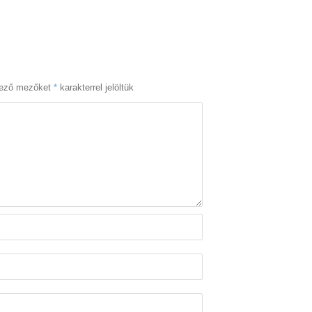
lező mezőket
*
karakterrel jelöltük