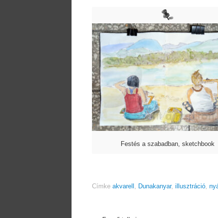
Festés a szabadban, sketchbook
Címke
akvarell
,
Dunakanyar
,
illusztráció
,
nyá