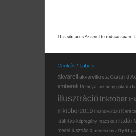
This site uses Akismet to reduce spam.
L
Címkék / Labels
akvarell
akvarellkréta
Caran d'Ac
emberek
fa
fenyő
galamb
festmény
h
illusztráció
Inktober
In
Inktober2019
Inktober2020
Karác
madár
kiállítás
képregény
macska
nyár
meseillusztráció
mesekönyv
pa