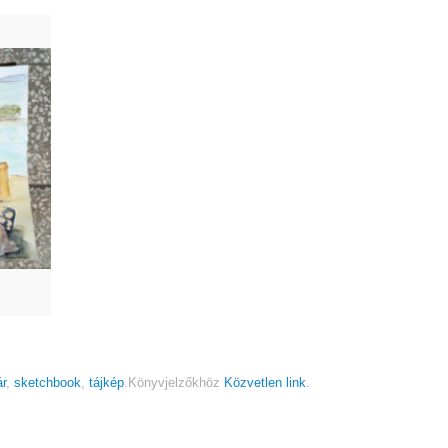
r
,
sketchbook
,
tájkép
.
Könyvjelzőkhöz
Közvetlen link
.