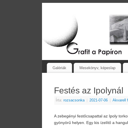
Galériák
Mesekönyv, képeslap
Festés az Ipolynál
Írta:
rozsacsonka
|
2021-07-06
|
Akvarell
A zebegényi festőcsapattal az Ipoly torko
gyönyörű helyen. Egy kis ízelítő a hangul