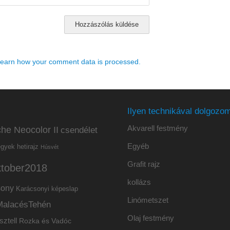
earn how your comment data is processed.
Ilyen technikával dolgozom
Akvarell festmény
he Neocolor II
csendélet
Egyéb
hetirajz
egyek
Húsvét
Grafit rajz
ktober2018
kollázs
sony
Karácsonyi képeslap
Linómetszet
MalacésTehén
Olaj festmény
sztell
Rozka és Vadóc