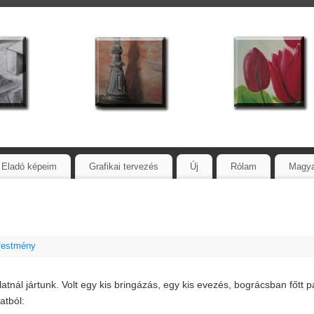
Eladó képeim
Grafikai tervezés
Új
Rólam
Magy
 festmény
latnál jártunk. Volt egy kis bringázás, egy kis evezés, bográcsban főtt 
atból: