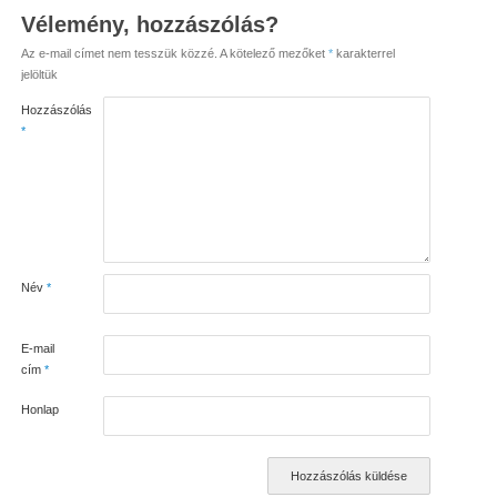
Vélemény, hozzászólás?
Az e-mail címet nem tesszük közzé.
A kötelező mezőket
*
karakterrel
jelöltük
Hozzászólás
*
Név
*
E-mail
cím
*
Honlap