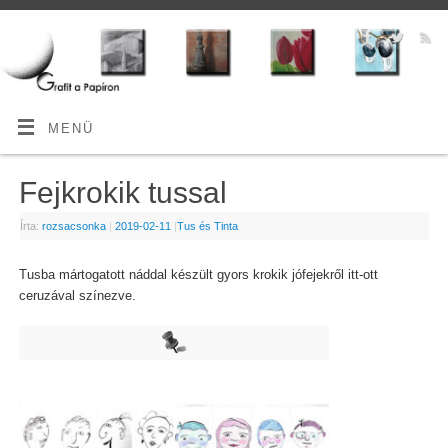
MENÜ
Fejkrokik tussal
Írta:
rozsacsonka
|
2019-02-11
|
Tus és Tinta
Tusba mártogatott náddal készült gyors krokik jófejekről itt-ott
ceruzával színezve.