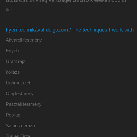
virág
Városliget
életkép
ősz
Ilyen technikával dolgozom / The techniques I work with
Akvarell festmény
Egyéb
Grafit rajz
kollázs
Linómetszet
Olaj festmény
Pasztell festmény
Pop-up
Színes ceruza
Tus és Tinta