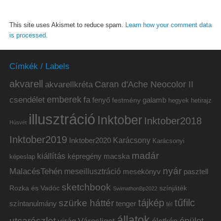
This site uses Akismet to reduce spam.
Learn how your comment data
is processed.
Címkék / Labels
akvarell
akvarellkréta
Caran d'Ache Neocolor II
emberek
csendélet
fa
fenyő
galamb
festmény
hetirajz
hegyek
illusztráció
Inktober
Inktober2018
Húsvét
Inktober2019
Inktober2020
Karácsony
Karácsonyi
madár
kiállítás
képregény
macska
képeslap
nyár
MalacésTehén
meseillusztráció
mesekönyv
pasztell
sketchbook
Rozka és Vadóc
színjáték
SwimathonBp2022
tájkép
tűfilc
szürke háttér
színtanulmány
tenger
tél
állatok
utcarészlet
épület