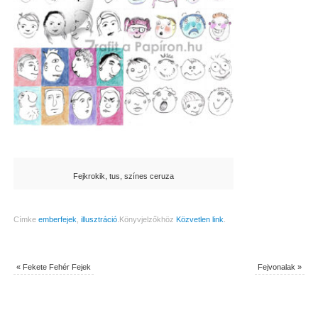
Fejkrokik, tus, színes ceruza
Címke
emberfejek
,
illusztráció
.
Könyvjelzőkhöz
Közvetlen link
.
«
Fekete Fehér Fejek
Fejvonalak
»