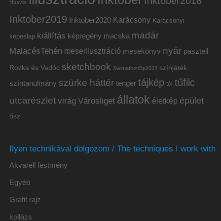
Inktober2018
Húsvét
Inktober2019
Inktober2020
Karácsony
Karácsonyi
madár
kiállítás
képregény
macska
képeslap
nyár
MalacésTehén
meseillusztráció
mesekönyv
pasztell
sketchbook
Rozka és Vadóc
színjáték
SwimathonBp2022
tájkép
tűfilc
szürke háttér
színtanulmány
tenger
tél
állatok
utcarészlet
épület
virág
Városliget
életkép
ősz
Ilyen technikával dolgozom / The techniques I work with
Akvarell festmény
Egyéb
Grafit rajz
kollázs