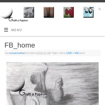
MENÜ
FB_home
Írta:
rozsacsonka
|
Közzétéve
2018-01-08
|
Teljes méret
1200 × 630
pixel