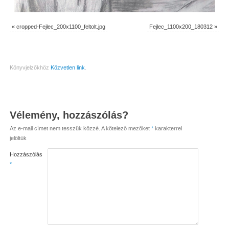
«
cropped-Fejlec_200x1100_feltolt.jpg
Fejlec_1100x200_180312
»
Könyvjelzőkhöz
Közvetlen link
.
Vélemény, hozzászólás?
Az e-mail címet nem tesszük közzé.
A kötelező mezőket
*
karakterrel
jelöltük
Hozzászólás
*