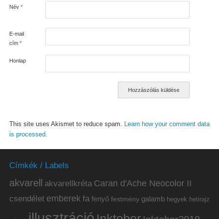
Név
*
E-mail
cím
*
Honlap
This site uses Akismet to reduce spam.
Learn how your comment data
is processed.
Címkék / Labels
akvarell
akvarellkréta
Caran d'Ache Neocolor II
emberek
csendélet
fa
fenyő
galamb
festmény
hetirajz
hegyek
illusztráció
Inktober