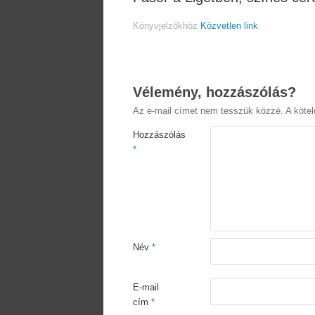
Könyvjelzőkhöz
Közvetlen link
.
Vélemény, hozzászólás?
Az e-mail címet nem tesszük közzé.
A köte
Hozzászólás
*
Név
*
E-mail
cím
*