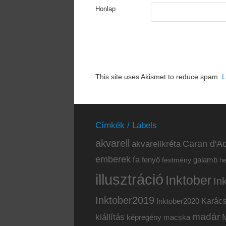
Honlap
This site uses Akismet to reduce spam.
L
Címkék / Labels
akvarell
akvarellkréta
Caran d'Ac
emberek
fa
fenyő
galamb
festmény
h
illusztráció
Inktober
In
Inktober2019
Inktober2020
Karác
madár
kiállítás
képregény
macska