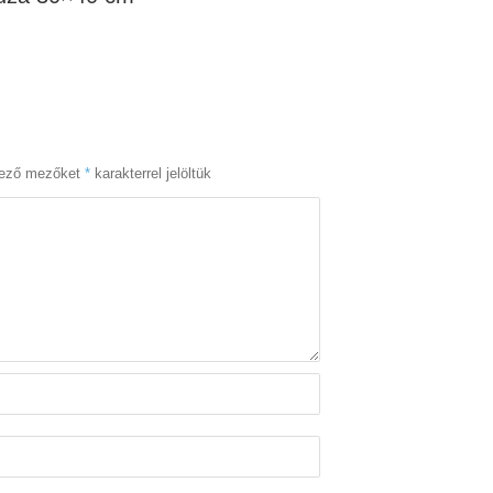
lező mezőket
*
karakterrel jelöltük