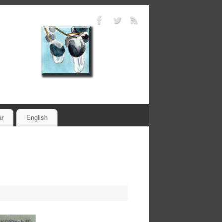
ar
English