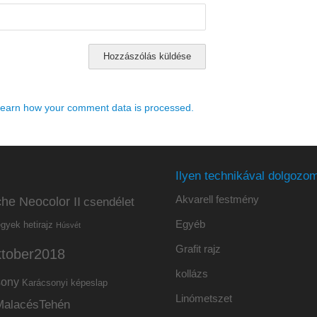
earn how your comment data is processed.
Ilyen technikával dolgozom
Akvarell festmény
he Neocolor II
csendélet
Egyéb
hetirajz
egyek
Húsvét
Grafit rajz
ktober2018
kollázs
sony
Karácsonyi képeslap
Linómetszet
MalacésTehén