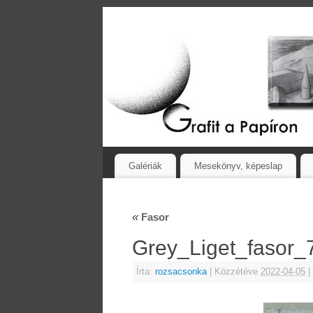
Galériák
Mesekönyv, képeslap
«
Fasor
Grey_Liget_fasor
Írta:
rozsacsonka
|
Közzétéve
2022-04-05
|