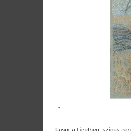
«
Fasor a Ligetben, színes ce