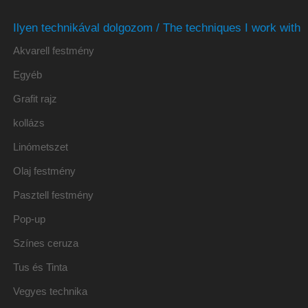
Ilyen technikával dolgozom / The techniques I work with
Akvarell festmény
Egyéb
Grafit rajz
kollázs
Linómetszet
Olaj festmény
Pasztell festmény
Pop-up
Színes ceruza
Tus és Tinta
Vegyes technika