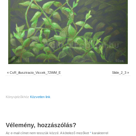
«
CsR_illusztracio_Viccek_72WM_E
Slide_2_3
»
Könyvjelzőkhöz
Közvetlen link
.
Vélemény, hozzászólás?
Az e-mail címet nem tesszük közzé.
A kötelező mezőket
*
karakterrel