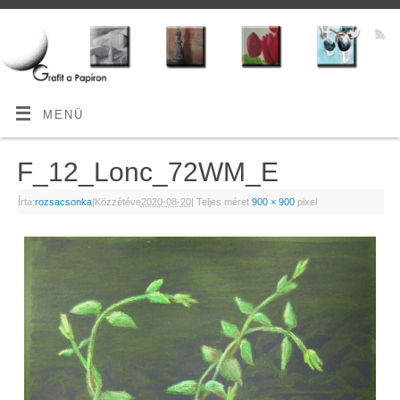
MENÜ
F_12_Lonc_72WM_E
Írta:
rozsacsonka
|
Közzétéve
2020-08-20
|
Teljes méret
900 × 900
pixel