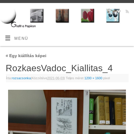
MENÜ
«
Egy kiállítás képei
RozkaesVadoc_Kiallitas_4
Írta:
rozsacsonka
|
Közzétéve
2021-06-03
|
Teljes méret
1200 × 1600
pixel