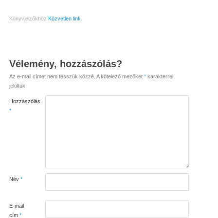
Könyvjelzőkhöz
Közvetlen link
.
Vélemény, hozzászólás?
Az e-mail címet nem tesszük közzé.
A kötelező mezőket
*
karakterrel
jelöltük
Hozzászólás
*
Név
*
E-mail
cím
*