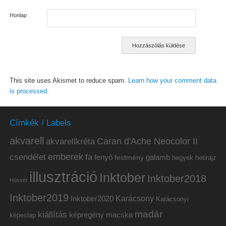
Honlap
This site uses Akismet to reduce spam.
Learn how your comment data
is processed.
Címkék / Labels
akvarell
akvarellkréta
Caran d'Ache Neocolor II
emberek
csendélet
fa
fenyő
galamb
festmény
hetirajz
hegyek
illusztráció
Inktober
Inktober2018
Húsvét
Inktober2019
Inktober2020
Karácsony
Karácsonyi
madár
kiállítás
képregény
macska
képeslap