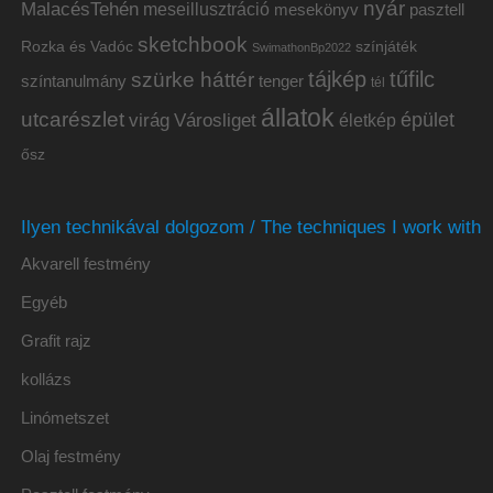
nyár
MalacésTehén
meseillusztráció
mesekönyv
pasztell
sketchbook
Rozka és Vadóc
színjáték
SwimathonBp2022
tájkép
tűfilc
szürke háttér
színtanulmány
tenger
tél
állatok
utcarészlet
épület
virág
Városliget
életkép
ősz
Ilyen technikával dolgozom / The techniques I work with
Akvarell festmény
Egyéb
Grafit rajz
kollázs
Linómetszet
Olaj festmény