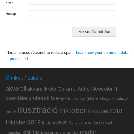
cím
*
Honlap
This site uses Akismet to reduce spam.
Learn how your comment data
is processed.
Címkék / Labels
akvarell
akvarellkréta
Caran d'Ache Neocolor II
emberek
csendélet
fa
fenyő
galamb
festmény
hetirajz
hegyek
illusztráció
Inktober
Inktober2018
Húsvét
Inktober2019
Inktober2020
Karácsony
Karácsonyi
madár
kiállítás
képregény
macska
képeslap