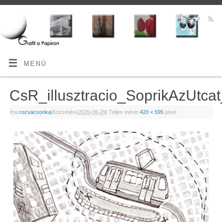
MENÜ
CsR_illusztracio_SoprikAzUtc
Írta:
rozsacsonka
|
Közzétéve
2020-06-29
|
Teljes méret
420 × 595
pixel