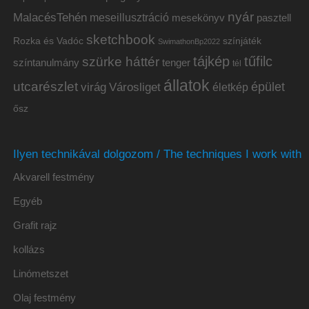
nyár
MalacésTehén
meseillusztráció
mesekönyv
pasztell
sketchbook
Rozka és Vadóc
színjáték
SwimathonBp2022
tájkép
tűfilc
szürke háttér
színtanulmány
tenger
tél
állatok
utcarészlet
épület
virág
Városliget
életkép
ősz
Ilyen technikával dolgozom / The techniques I work with
Akvarell festmény
Egyéb
Grafit rajz
kollázs
Linómetszet
Olaj festmény