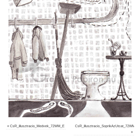
«
CsR_illusztracio_Medvek_72WM_E
CsR_illusztracio_SoprikAzUtcat_72WM_E
»