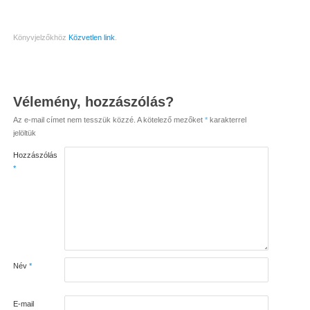
Könyvjelzőkhöz
Közvetlen link
.
Vélemény, hozzászólás?
Az e-mail címet nem tesszük közzé.
A kötelező mezőket
*
karakterrel
jelöltük
Hozzászólás
*
Név
*
E-mail