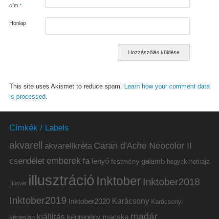
cím
*
Honlap
This site uses Akismet to reduce spam.
Learn how your comment data
is processed.
Címkék / Labels
akvarell
akvarellkréta
Caran d'Ache Neocolor II
emberek
csendélet
fa
fenyő
galamb
festmény
hetirajz
hegyek
illusztráció
Inktober
Inktober2018
Húsvét
Inktober2019
Inktober2020
Karácsony
Karácsonyi
madár
kiállítás
képregény
macska
képeslap