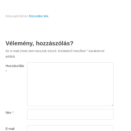
Könyvjelzőkhöz
Közvetlen link
.
Vélemény, hozzászólás?
Az e-mail címet nem tesszük közzé.
A kötelező mezőket
*
karakterrel
jelöltük
Hozzászólás
*
Név
*
E-mail