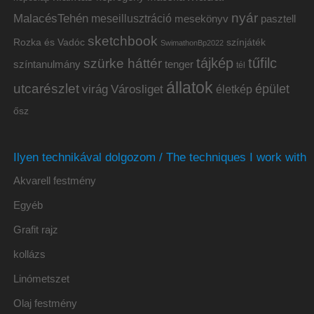
nyár
MalacésTehén
meseillusztráció
mesekönyv
pasztell
sketchbook
Rozka és Vadóc
színjáték
SwimathonBp2022
tájkép
tűfilc
szürke háttér
színtanulmány
tenger
tél
állatok
utcarészlet
épület
virág
Városliget
életkép
ősz
Ilyen technikával dolgozom / The techniques I work with
Akvarell festmény
Egyéb
Grafit rajz
kollázs
Linómetszet
Olaj festmény