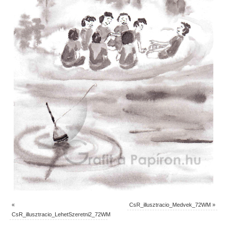
«
CsR_illusztracio_Medvek_72WM
»
CsR_illusztracio_LehetSzeretni2_72WM