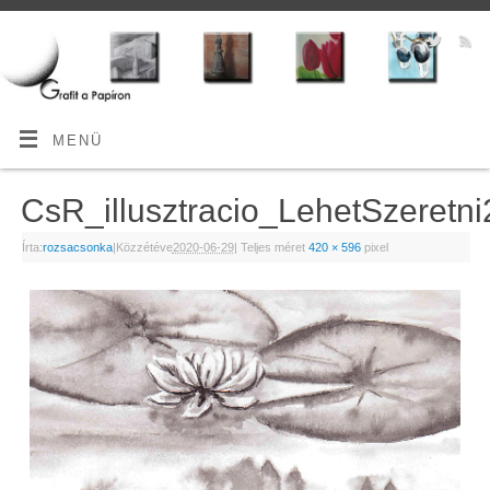
MENÜ
CsR_illusztracio_LehetSzeret
Írta:
rozsacsonka
|
Közzétéve
2020-06-29
|
Teljes méret
420 × 596
pixel