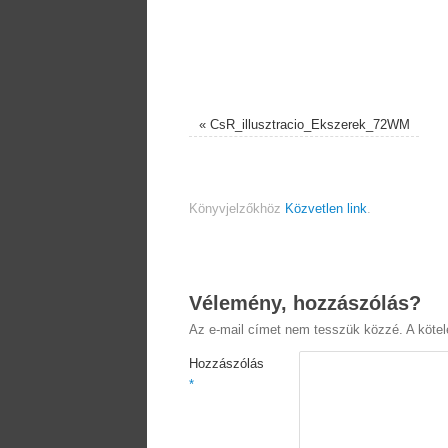
«
CsR_illusztracio_Ekszerek_72WM
Könyvjelzőkhöz
Közvetlen link
.
Vélemény, hozzászólás?
Az e-mail címet nem tesszük közzé.
A köte
Hozzászólás
*