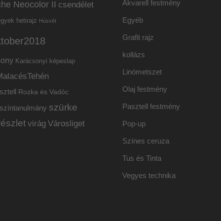
Akvarell festmény
he Neocolor II
csendélet
Egyéb
hetirajz
egyek
Húsvét
Grafit rajz
ktober2018
kollázs
sony
Karácsonyi képeslap
Linómetszet
MalacésTehén
Olaj festmény
sztell
Rozka és Vadóc
szürke
Pasztell festmény
színtanulmány
részlet
virág
Városliget
Pop-up
Színes ceruza
Tus és Tinta
Vegyes technika