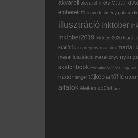
akvarell
akvarellkréta
Caran d'Ac
emberek
fa
fenyő
galamb
festmény
h
illusztráció
Inktober
In
Inktober2019
Inktober2020
Karác
madár
kiállítás
képregény
macska
nyár
meseillusztráció
mesekönyv
pa
sketchbook
színjáték
SwimathonBp2022
tájkép
tűfilc
háttér
utca
tenger
tél
állatok
épület
életkép
ősz