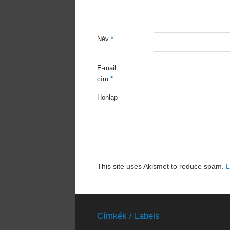
Név
*
E-mail
cím
*
Honlap
This site uses Akismet to reduce spam.
L
Címkék / Labels