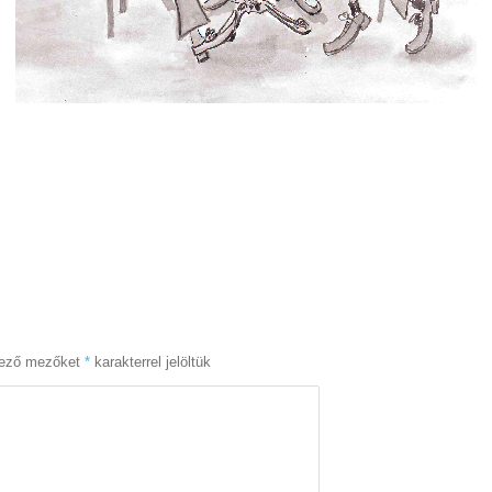
lező mezőket
*
karakterrel jelöltük