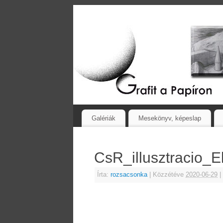
Galériák
Mesekönyv, képeslap
CsR_illusztracio
Írta:
rozsacsonka
|
Közzétéve
2020-06-29
|