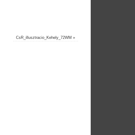
CsR_illusztracio_Kehely_72WM
»