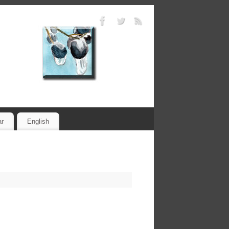
ar
English