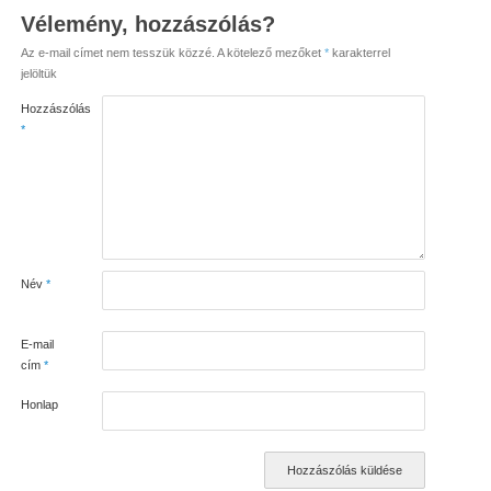
Vélemény, hozzászólás?
Az e-mail címet nem tesszük közzé.
A kötelező mezőket
*
karakterrel
jelöltük
Hozzászólás
*
Név
*
E-mail
cím
*
Honlap