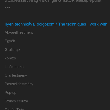
utcarészlet
épület
virág
Városliget
életkép
ősz
Ilyen technikával dolgozom / The techniques I work with
Akvarell festmény
Egyéb
Grafit rajz
kollázs
Linómetszet
Olaj festmény
Pasztell festmény
Pop-up
Színes ceruza
Tus és Tinta