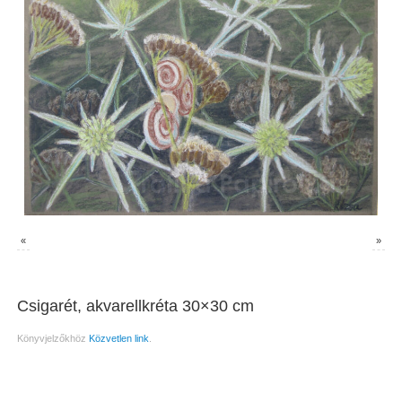
«
»
Csigarét, akvarellkréta 30×30 cm
Könyvjelzőkhöz
Közvetlen link
.