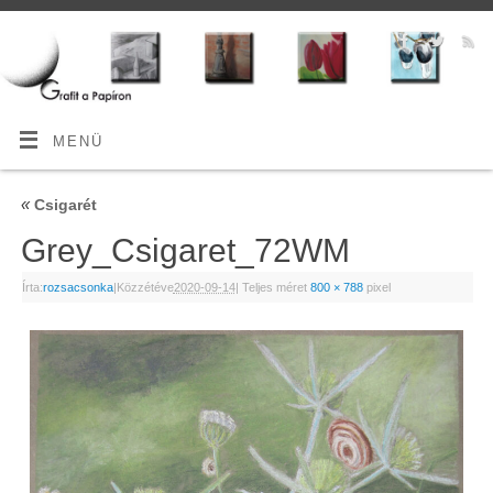
MENÜ
«
Csigarét
Grey_Csigaret_72WM
Írta:
rozsacsonka
|
Közzétéve
2020-09-14
|
Teljes méret
800 × 788
pixel