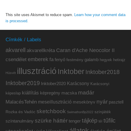
This site uses Akismet to reduce spam.
Learn how your comment data
is processed.
Címkék / Labels
akvarell
akvarellkréta
Caran d'Ache Neocolor II
emberek
csendélet
fa
fenyő
galamb
festmény
hetirajz
hegyek
illusztráció
Inktober
Inktober2018
Húsvét
Inktober2019
Inktober2020
Karácsony
Karácsonyi
madár
kiállítás
képregény
macska
képeslap
nyár
MalacésTehén
meseillusztráció
mesekönyv
pasztell
sketchbook
Rozka és Vadóc
színjáték
SwimathonBp2022
tájkép
tűfilc
szürke háttér
színtanulmány
tenger
tél
állatok