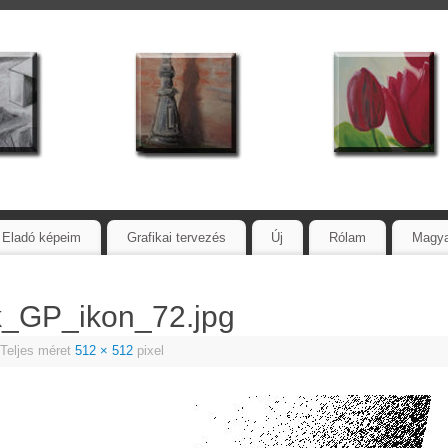
Eladó képeim
Grafikai tervezés
Új
Rólam
Magy
k_GP_ikon_72.jpg
Teljes méret
512 × 512
pixel