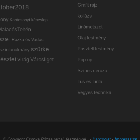
Grafit rajz
ktober2018
kollázs
sony
Karácsonyi képeslap
Linómetszet
MalacésTehén
Olaj festmény
sztell
Rozka és Vadóc
szürke
Pasztell festmény
színtanulmány
részlet
virág
Városliget
Pop-up
Színes ceruza
Tus és Tinta
Vegyes technika
© Copyright Csonka Rózsa rajzai, festményei ▪
Kapcsolat
▪
Impresszum