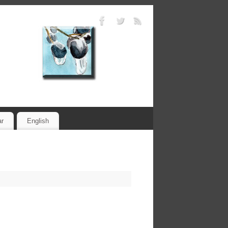
ar
English