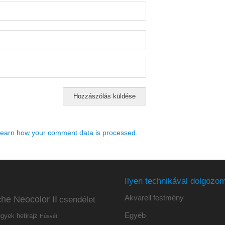
earn how your comment data is processed.
Ilyen technikával dolgozom
Akvarell festmény
he Neocolor II
csendélet
Egyéb
hetirajz
egyek
Húsvét