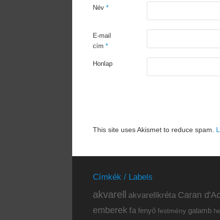
Név
*
E-mail
cím
*
Honlap
This site uses Akismet to reduce spam.
L
Címkék / Labels
akvarell
akvarellkréta
Caran d'Ac
emberek
fa
fenyő
galamb
festmény
h