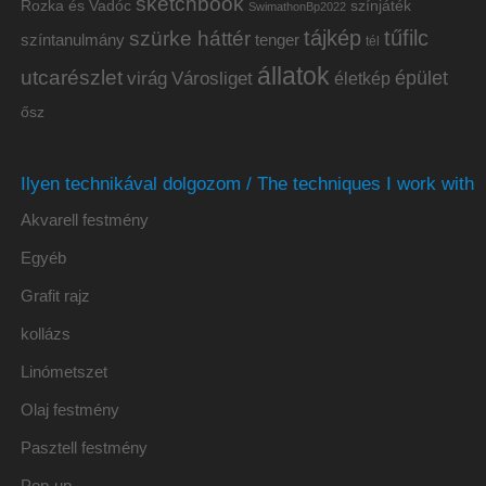
sketchbook
Rozka és Vadóc
színjáték
SwimathonBp2022
tájkép
tűfilc
szürke háttér
színtanulmány
tenger
tél
állatok
utcarészlet
épület
virág
Városliget
életkép
ősz
Ilyen technikával dolgozom / The techniques I work with
Akvarell festmény
Egyéb
Grafit rajz
kollázs
Linómetszet
Olaj festmény
Pasztell festmény
Pop-up