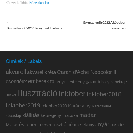
Könyvjelzőkhöz
Közvetlen link
.
«
SwimathonBp2022 A közelben
SwimathonBp2022_Könyvvel_bárhova
messze
»
Címkék / Labels
akvarell
akvarellkréta
Caran d'Ache Neocolor II
emberek
csendélet
fa
fenyő
galamb
festmény
hetirajz
hegyek
illusztráció
Inktober
Inktober2018
Húsvét
Inktober2019
Inktober2020
Karácsony
Karácsonyi
madár
kiállítás
képregény
macska
képeslap
nyár
MalacésTehén
meseillusztráció
mesekönyv
pasztell