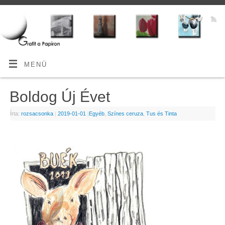
MENÜ
Boldog Új Évet
Írta:
rozsacsonka
|
2019-01-01
|
Egyéb
,
Színes ceruza
,
Tus és Tinta