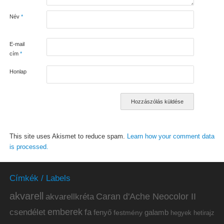
Név
*
E-mail
cím
*
Honlap
This site uses Akismet to reduce spam.
Learn how your comment data
is processed.
Címkék / Labels
akvarell
akvarellkréta
Caran d'Ache Neocolor II
emberek
csendélet
fa
fenyő
galamb
festmény
hetirajz
hegyek