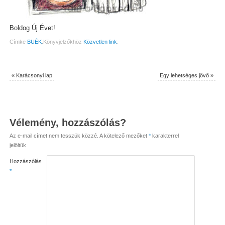
Boldog Új Évet!
Címke
BUÉK
.
Könyvjelzőkhöz
Közvetlen link
.
«
Karácsonyi lap
Egy lehetséges jövő
»
Vélemény, hozzászólás?
Az e-mail címet nem tesszük közzé.
A kötelező mezőket
*
karakterrel
jelöltük
Hozzászólás
*