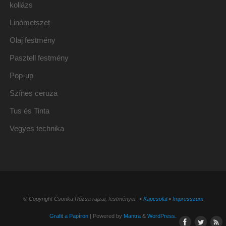
kollázs
Linómetszet
Olaj festmény
Pasztell festmény
Pop-up
Színes ceruza
Tus és Tinta
Vegyes technika
© Copyright Csonka Rózsa rajzai, festményei ▪
Kapcsolat
▪
Impresszum
Grafit a Papíron
| Powered by
Mantra
&
WordPress.