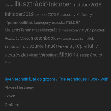
illusztráció
Inktober
Inktober2018
Húsvét
Inktober2019
Inktober2020
Karácsony
Karácsonyi
madár
kiállítás
képregény
macska
képeslap
nyár
MalacésTehén
meseillusztráció
mesekönyv
pasztell
sketchbook
Rozka és Vadóc
színjáték
SwimathonBp2022
tájkép
tűfilc
szürke háttér
színtanulmány
tenger
tél
állatok
utcarészlet
épület
virág
Városliget
életkép
ősz
Ilyen technikával dolgozom / The techniques I work with
Akvarell festmény
Egyéb
Grafit rajz