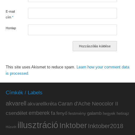
E-mail
cím
*
Honlap
This site uses Akismet to reduce spam.
Learn how your comment data
is processed.
Címkék / Labels
akvarell
akvarellkréta
Caran d'Ache Neocolor II
emberek
csendélet
fa
fenyő
galamb
festmény
hetirajz
hegyek
illusztráció
Inktober
Inktober2018
Húsvét