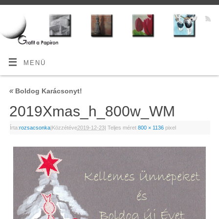
MENÜ
«
Boldog Karácsonyt!
2019Xmas_h_800w_WM
Írta:
rozsacsonka
|
Közzétéve
2019-12-23
|
Teljes méret
800 × 1136
pixel