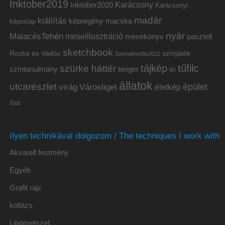
Inktober2019
Inktober2020
Karácsony
Karácsonyi
madár
kiállítás
képregény
macska
képeslap
nyár
MalacésTehén
meseillusztráció
mesekönyv
pasztell
sketchbook
Rozka és Vadóc
színjáték
SwimathonBp2022
tájkép
tűfilc
szürke háttér
színtanulmány
tenger
tél
állatok
utcarészlet
épület
virág
Városliget
életkép
ősz
Ilyen technikával dolgozom / The techniques I work with
Akvarell festmény
Egyéb
Grafit rajz
kollázs
Linómetszet