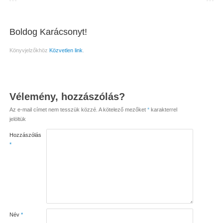
Boldog Karácsonyt!
Könyvjelzőkhöz
Közvetlen link
.
Vélemény, hozzászólás?
Az e-mail címet nem tesszük közzé.
A kötelező mezőket
*
karakterrel
jelöltük
Hozzászólás
*
Név
*