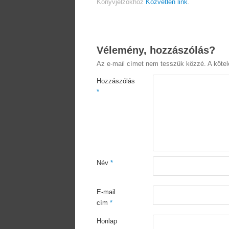
Könyvjelzőkhöz
Közvetlen link
.
Vélemény, hozzászólás?
Az e-mail címet nem tesszük közzé.
A köte
Hozzászólás
*
Név
*
E-mail
cím
*
Honlap