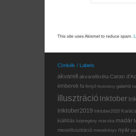
This site uses Akismet to reduce spam.
L
Címkék / Labels
akvarell
akvarellkréta
Caran d'Ac
emberek
fa
fenyő
galamb
festmény
h
illusztráció
Inktober
In
Inktober2019
Inktober2020
Karác
madár
kiállítás
képregény
macska
nyár
meseillusztráció
mesekönyv
pa