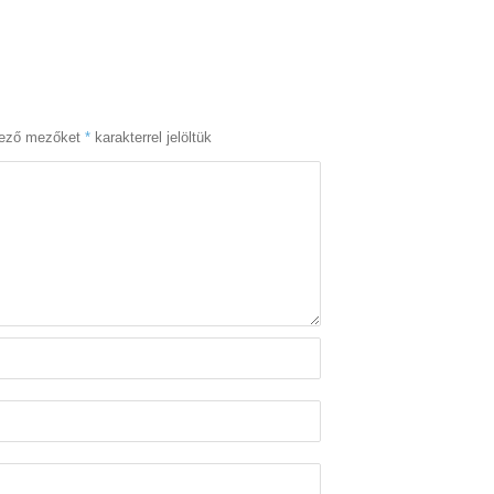
lező mezőket
*
karakterrel jelöltük