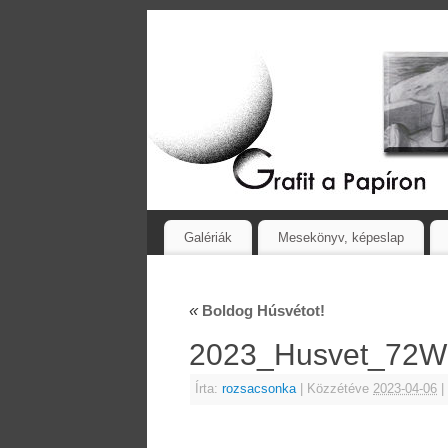
Galériák
Mesekönyv, képeslap
«
Boldog Húsvétot!
2023_Husvet_72
Írta:
rozsacsonka
|
Közzétéve
2023-04-06
|