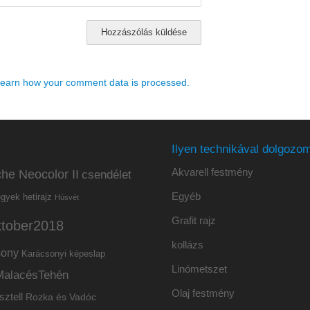
earn how your comment data is processed.
Ilyen technikával dolgozom
Akvarell festmény
he Neocolor II
csendélet
Egyéb
hetirajz
egyek
Húsvét
Grafit rajz
ktober2018
kollázs
sony
Karácsonyi képeslap
Linómetszet
MalacésTehén
Olaj festmény
sztell
Rozka és Vadóc