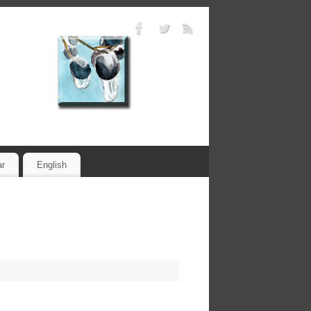
ar
English