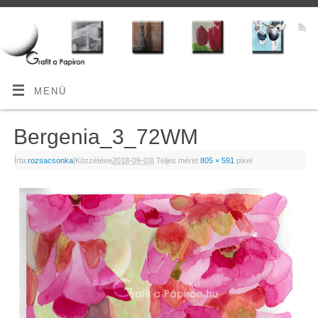
MENÜ
Bergenia_3_72WM
Írta:
rozsacsonka
|
Közzétéve
2018-09-03
|
Teljes méret
805 × 591
pixel