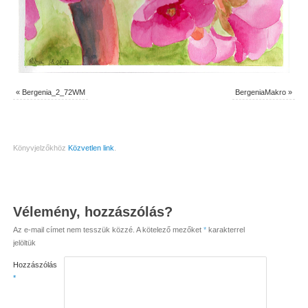
«
Bergenia_2_72WM
BergeniaMakro
»
Könyvjelzőkhöz
Közvetlen link
.
Vélemény, hozzászólás?
Az e-mail címet nem tesszük közzé.
A kötelező mezőket
*
karakterrel
jelöltük
Hozzászólás
*