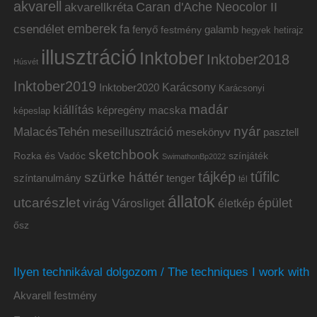
akvarell
akvarellkréta
Caran d'Ache Neocolor II
emberek
csendélet
fa
fenyő
galamb
festmény
hetirajz
hegyek
illusztráció
Inktober
Inktober2018
Húsvét
Inktober2019
Inktober2020
Karácsony
Karácsonyi
madár
kiállítás
képregény
macska
képeslap
nyár
MalacésTehén
meseillusztráció
mesekönyv
pasztell
sketchbook
Rozka és Vadóc
színjáték
SwimathonBp2022
tájkép
tűfilc
szürke háttér
színtanulmány
tenger
tél
állatok
utcarészlet
épület
virág
Városliget
életkép
ősz
Ilyen technikával dolgozom / The techniques I work with
Akvarell festmény