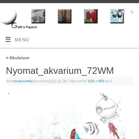
MENÜ
«
Akvárium
Nyomat_akvarium_72WM
Írta:
rozsacsonka
|
Közzétéve
2022-01-30
|
Teljes méret
1132 × 800
pixel