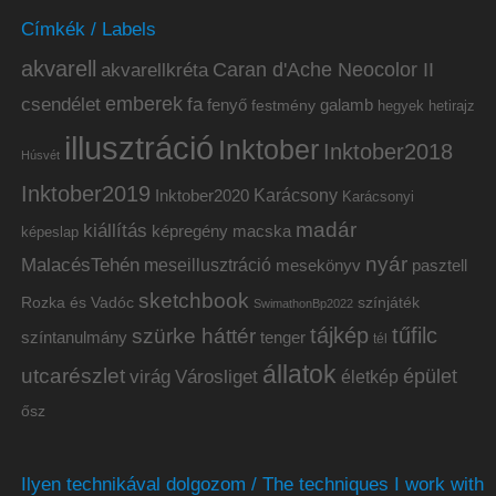
Címkék / Labels
akvarell
akvarellkréta
Caran d'Ache Neocolor II
emberek
csendélet
fa
fenyő
galamb
festmény
hetirajz
hegyek
illusztráció
Inktober
Inktober2018
Húsvét
Inktober2019
Inktober2020
Karácsony
Karácsonyi
madár
kiállítás
képregény
macska
képeslap
nyár
MalacésTehén
meseillusztráció
mesekönyv
pasztell
sketchbook
Rozka és Vadóc
színjáték
SwimathonBp2022
tájkép
tűfilc
szürke háttér
színtanulmány
tenger
tél
állatok
utcarészlet
épület
virág
Városliget
életkép
ősz
Ilyen technikával dolgozom / The techniques I work with