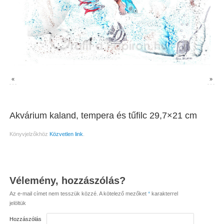
«
»
Akvárium kaland, tempera és tűfilc 29,7×21 cm
Könyvjelzőkhöz
Közvetlen link
.
Vélemény, hozzászólás?
Az e-mail címet nem tesszük közzé.
A kötelező mezőket
*
karakterrel
jelöltük
Hozzászólás