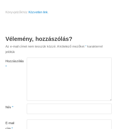
Könyvjelzőkhöz
Közvetlen link
.
Vélemény, hozzászólás?
Az e-mail címet nem tesszük közzé.
A kötelező mezőket
*
karakterrel
jelöltük
Hozzászólás
*
Név
*
E-mail
cím
*