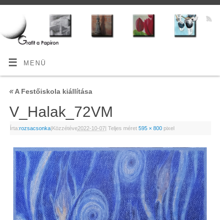
MENÜ
«
A Festőiskola kiállítása
V_Halak_72VM
Írta:
rozsacsonka
|
Közzétéve
2022-10-07
|
Teljes méret
595 × 800
pixel