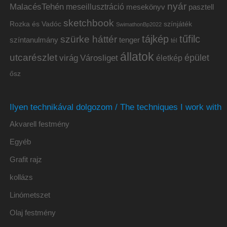
nyár
MalacésTehén
meseillusztráció
mesekönyv
pasztell
sketchbook
Rozka és Vadóc
színjáték
SwimathonBp2022
tájkép
tűfilc
szürke háttér
színtanulmány
tenger
tél
állatok
utcarészlet
épület
virág
Városliget
életkép
ősz
Ilyen technikával dolgozom / The techniques I work with
Akvarell festmény
Egyéb
Grafit rajz
kollázs
Linómetszet
Olaj festmény