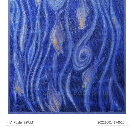
«
V_Fűzfa_72WM
20221001_174515
»