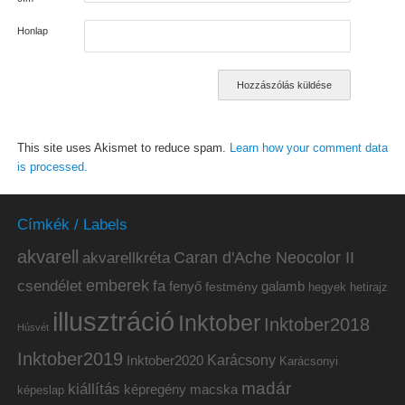
Honlap
This site uses Akismet to reduce spam.
Learn how your comment data
is processed.
Címkék / Labels
akvarell
akvarellkréta
Caran d'Ache Neocolor II
emberek
csendélet
fa
fenyő
galamb
festmény
hetirajz
hegyek
illusztráció
Inktober
Inktober2018
Húsvét
Inktober2019
Inktober2020
Karácsony
Karácsonyi
madár
kiállítás
képregény
macska
képeslap