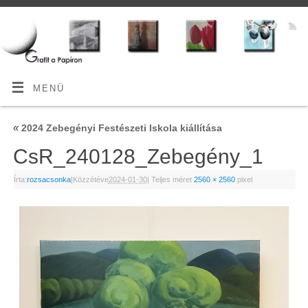
MENÜ
«
2024 Zebegényi Festészeti Iskola kiállítása
CsR_240128_Zebegény_1
Írta:
rozsacsonka
|
Közzétéve
2024-01-30
|
Teljes méret
2560 × 2560
pixel