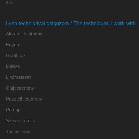
ősz
Ilyen technikával dolgozom / The techniques I work with
Akvarell festmény
Egyéb
Grafit rajz
kollázs
Linómetszet
Olaj festmény
Pasztell festmény
Pop-up
Színes ceruza
Tus és Tinta