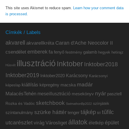
This site uses Akismet to reduce spam.
Learn how your comment data
is processed.
Címkék / Labels
akvarell
akvarellkréta
Caran d'Ache Neocolor II
emberek
csendélet
fa
fenyő
galamb
festmény
hetirajz
hegyek
illusztráció
Inktober
Inktober2018
Húsvét
Inktober2019
Inktober2020
Karácsony
Karácsonyi
madár
kiállítás
képregény
macska
képeslap
nyár
MalacésTehén
meseillusztráció
mesekönyv
pasztell
sketchbook
Rozka és Vadóc
színjáték
SwimathonBp2022
tájkép
tűfilc
szürke háttér
színtanulmány
tenger
tél
állatok
utcarészlet
épület
virág
Városliget
életkép