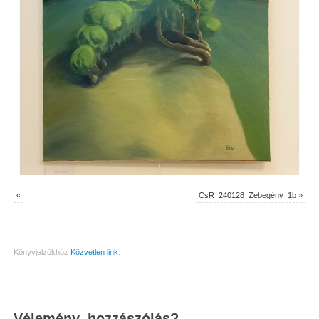
«
CsR_240128_Zebegény_1b
»
Könyvjelzőkhöz
Közvetlen link
.
Vélemény, hozzászólás?