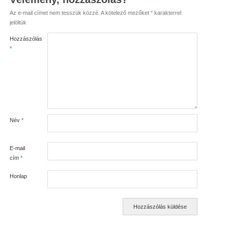
Az e-mail címet nem tesszük közzé.
A kötelező mezőket
*
karakterrel
jelöltük
Hozzászólás
*
Név
*
E-mail
cím
*
Honlap