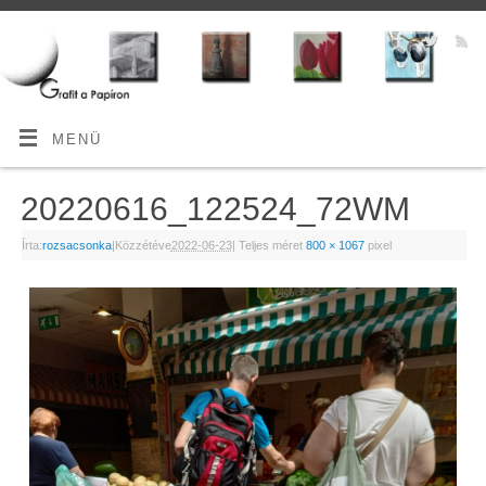
MENÜ
20220616_122524_72WM
Írta:
rozsacsonka
|
Közzétéve
2022-06-23
|
Teljes méret
800 × 1067
pixel