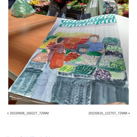
«
20220608_160227_72WM
20220616_122707_72WM
»