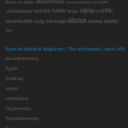
sketchbook
Rozka és Vadóc
színjáték
SwimathonBp2022
tájkép
tűfilc
szürke háttér
színtanulmány
tenger
tél
állatok
utcarészlet
épület
virág
Városliget
életkép
ősz
Ilyen technikával dolgozom / The techniques I work with
Akvarell festmény
Egyéb
Grafit rajz
kollázs
Linómetszet
Olaj festmény
Pasztell festmény