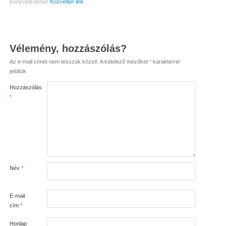
Könyvjelzőkhöz
Közvetlen link
.
Vélemény, hozzászólás?
Az e-mail címet nem tesszük közzé.
A kötelező mezőket
*
karakterrel
jelöltük
Hozzászólás
*
Név
*
E-mail
cím
*
Honlap