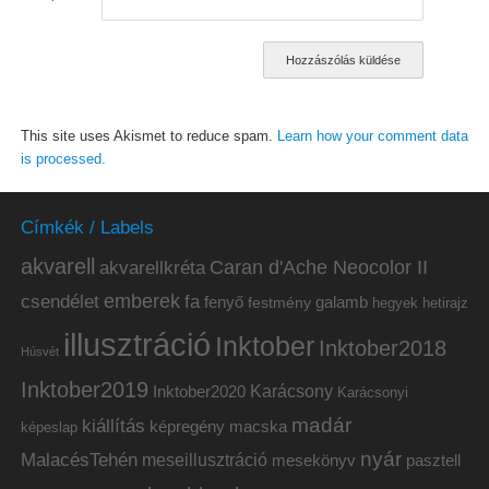
This site uses Akismet to reduce spam.
Learn how your comment data
is processed.
Címkék / Labels
akvarell
akvarellkréta
Caran d'Ache Neocolor II
emberek
csendélet
fa
fenyő
galamb
festmény
hetirajz
hegyek
illusztráció
Inktober
Inktober2018
Húsvét
Inktober2019
Inktober2020
Karácsony
Karácsonyi
madár
kiállítás
képregény
macska
képeslap
nyár
MalacésTehén
meseillusztráció
mesekönyv
pasztell